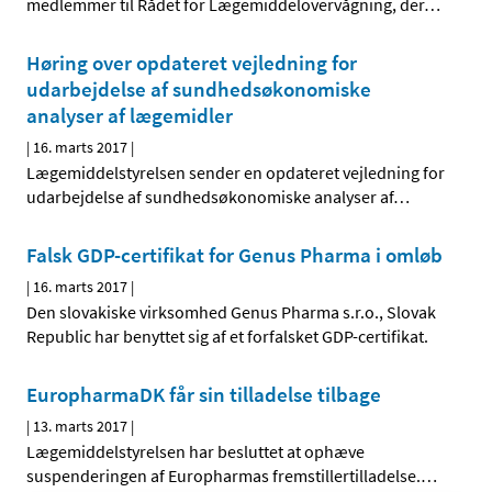
medlemmer til Rådet for Lægemiddelovervågning, der
…
Høring over opdateret vejledning for
udarbejdelse af sundhedsøkonomiske
analyser af lægemidler
|
16. marts 2017
|
Lægemiddelstyrelsen sender en opdateret vejledning for
udarbejdelse af sundhedsøkonomiske analyser af
…
Falsk GDP-certifikat for Genus Pharma i omløb
|
16. marts 2017
|
Den slovakiske virksomhed Genus Pharma s.r.o., Slovak
Republic har benyttet sig af et forfalsket GDP-certifikat.
EuropharmaDK får sin tilladelse tilbage
|
13. marts 2017
|
Lægemiddelstyrelsen har besluttet at ophæve
suspenderingen af Europharmas fremstillertilladelse.
…