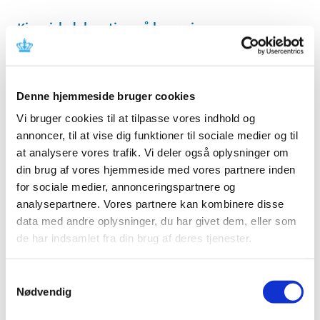
Kinesisk delegation på besøg i
Lægemiddelstyrelsen i dag
|
13. marts 2017
|
Lægemiddelstyrelsen og den kinesiske
Denne hjemmeside bruger cookies
lægemiddelmyndighed Chinese Food and Drug
…
Vi bruger cookies til at tilpasse vores indhold og
Årsrapport for Lægemiddelstyrelsen 2016
annoncer, til at vise dig funktioner til sociale medier og til
at analysere vores trafik. Vi deler også oplysninger om
|
10. marts 2017
|
din brug af vores hjemmeside med vores partnere inden
Lægemiddelstyrelsen opnåede i 2016 et overskud på 0,9
for sociale medier, annonceringspartnere og
mio.kr. ud af et samlet budget på knap 370 mio. kr.,
…
analysepartnere. Vores partnere kan kombinere disse
data med andre oplysninger, du har givet dem, eller som
Bevilling til Farum Apotek
de har indsamlet fra din brug af deres tjenester.
|
10. marts 2017
|
Lægemiddelstyrelsen har den 10. marts 2017 meddelt
Samtykkevalg
Vural Kocak bevilling til at drive Farum Apotek.
Nødvendig
Entresto® får fortsat ikke generelt klausuleret