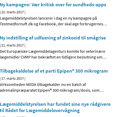
Ny kampagne: Vær kritisk over for sundheds-apps
|
22. marts 2017
|
Lægemiddelstyrelsen lancerer i dag en ny kampagne på
Testmedfornuft.dk og Facebook, der skal øge forbrugernes
…
Ny indstilling af udfasning af zinkoxid til smågrise
|
21. marts 2017
|
Det Europæiske Lægemiddelagenturs komite for veterinære
lægemidler CVMP har bekræftet en tidligere beslutning om
…
Tilbagekaldelse af et parti Epipen® 300 mikrogram
|
17. marts 2017
|
Virksomheden MEDA tilbagekalder nu en batch af
adrenalinpræparatet Epipen® 300 mikrogram/dosis, som
…
Lægemiddelstyrelsen har fundet sine nye rådgivere
til Rådet for Lægemiddelovervågning