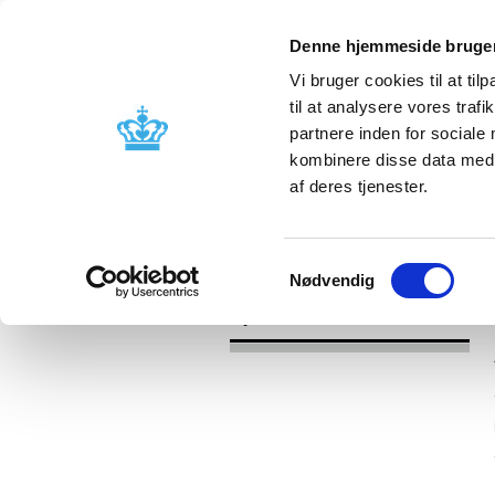
Denne hjemmeside bruger
Vi bruger cookies til at til
til at analysere vores tra
partnere inden for sociale
Godkendelse og
Bivirkninger
kombinere disse data med a
kontrol
produktinfo
af deres tjenester.
/
Nyheder
2017
Samtykkevalg
Nødvendig
Nyheder