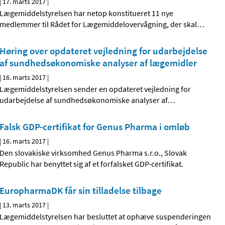
|
17. marts 2017
|
Lægemiddelstyrelsen har netop konstitueret 11 nye
medlemmer til Rådet for Lægemiddelovervågning, der skal
…
Høring over opdateret vejledning for udarbejdelse
af sundhedsøkonomiske analyser af lægemidler
|
16. marts 2017
|
Lægemiddelstyrelsen sender en opdateret vejledning for
udarbejdelse af sundhedsøkonomiske analyser af
…
Falsk GDP-certifikat for Genus Pharma i omløb
|
16. marts 2017
|
Den slovakiske virksomhed Genus Pharma s.r.o., Slovak
Republic har benyttet sig af et forfalsket GDP-certifikat.
EuropharmaDK får sin tilladelse tilbage
|
13. marts 2017
|
Lægemiddelstyrelsen har besluttet at ophæve suspenderingen