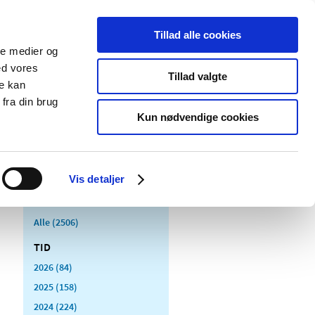
Tillad alle cookies
ale medier og
Udgivelser
Cookies
ed vores
Tillad valgte
re kan
dicinsk
Særlige
fra din brug
styr
produktområder
Kun nødvendige cookies
Vis detaljer
Alle (2506)
TID
2026 (84)
2025 (158)
2024 (224)