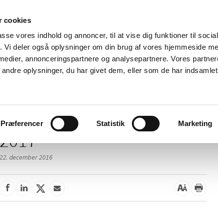
 cookies
passe vores indhold og annoncer, til at vise dig funktioner til soci
Nyheder
Om os
Kontakt
fik. Vi deler også oplysninger om din brug af vores hjemmeside m
 medier, annonceringspartnere og analysepartnere. Vores partne
 og
Tilskud og
Apoteker og salg af
Me
ndre oplysninger, du har givet dem, eller som de har indsamlet 
rmation
priser
medicin
ud
Præferencer
Statistik
Marketing
2017
22. december 2016