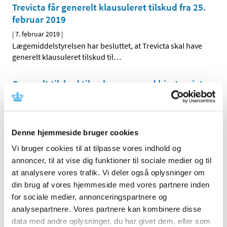
Trevicta får generelt klausuleret tilskud fra 25.
februar 2019
|
7. februar 2019
|
Lægemiddelstyrelsen har besluttet, at Trevicta skal have
generelt klausuleret tilskud til
…
Generelt tilskud til eplerenon mod hjertesvigt
fra den 25. februar 2019
|
7. februar 2019
|
Lægemiddelstyrelsen ændrer tilskuddet, da
Denne hjemmeside bruger cookies
behandlingsprisen på tabletter med indhold af
…
Vi bruger cookies til at tilpasse vores indhold og
Duzallo mod urinsyregigt får ikke generelt
annoncer, til at vise dig funktioner til sociale medier og til
eller generelt klausuleret tilskud
at analysere vores trafik. Vi deler også oplysninger om
din brug af vores hjemmeside med vores partnere inden
|
7. februar 2019
|
for sociale medier, annonceringspartnere og
Lægemiddelstyrelsen har besluttet, at Duzallo, der
analysepartnere. Vores partnere kan kombinere disse
indeholder en kombination af lesinurad og allopurinol,
…
data med andre oplysninger, du har givet dem, eller som