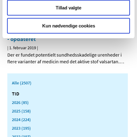
|
6. februar 2019
|
Tillad valgte
Det Europæiske Lægemiddelagentur EMA har netop
besluttet at undersøge risikoen for større blødninger
…
Kun nødvendige cookies
Blodtryksmedicin med valsartan tilbagekaldes
- opdateret
|
1. februar 2019
|
Der er fundet potentielt sundhedsskadelige urenheder i
flere varianter af medicin med det aktive stof valsartan.
…
Alle (2507)
TID
2026 (85)
2025 (158)
2024 (224)
2023 (195)
2022 (197)