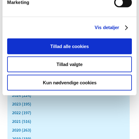
Marketing
Ny EU-rapport om big data baner vejen for
handling
|
1. marts 2019
|
Vis detaljer
Den fælleseuropæiske task force for big data på
lægemiddelområdet er netop udkommet med deres
…
Tillad alle cookies
Alle (2506)
Tillad valgte
TID
2026 (84)
Kun nødvendige cookies
2025 (158)
2024 (224)
2023 (195)
2022 (197)
2021 (516)
2020 (263)
2019 (159)