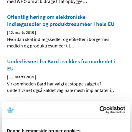
med WHO om at bidrage til at opbygge
…
Offentlig høring om elektroniske
indlægssedler og produktresuméer i hele EU
|
12. marts 2019
|
Hvordan skal indlægssedler og etiketter i borgernes
medicin og produktresuméer til
…
Underlivsnet fra Bard trækkes fra markedet i
EU
|
11. marts 2019
|
Virksomheden Bard har valgt at stoppe salget af
underlivsnet også kaldet vaginale mesh implantater i
…
Bevilling til at drive Hurup Apotek
|
8. marts 2019
|
Lægemiddelstyrelsen har den 26. februar 2019 meddelt
Laia Ribera-Jäger bevilling til at drive Hurup Apotek.
Denne hjemmeside bruger cookies