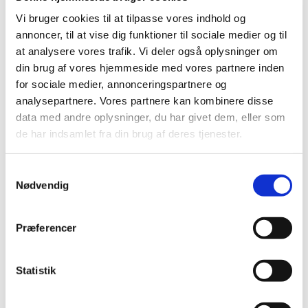
Vi bruger cookies til at tilpasse vores indhold og
Fælles europæiske anbefalinger sætter
annoncer, til at vise dig funktioner til sociale medier og til
rammen for forsøg med fremtidens medicin
at analysere vores trafik. Vi deler også oplysninger om
|
7. marts 2019
|
din brug af vores hjemmeside med vores partnere inden
Den fælleseuropæiske arbejdsgruppe for komplekse
for sociale medier, annonceringspartnere og
medicinforsøg med forsøgspersoner, som Danmark
…
analysepartnere. Vores partnere kan kombinere disse
data med andre oplysninger, du har givet dem, eller som
Virksomheder kan nu ansøge om generelt
de har indsamlet fra din brug af deres tjenester.
klausuleret tilskud på vilkår om risikodeling
|
4. marts 2019
|
Samtykkevalg
Med virkning fra 1. januar 2019 indføres en 3-årig
Nødvendig
forsøgsordning, hvor Lægemiddelstyrelsen får
…
Præferencer
Ledig bevilling til Frederiksværk Apotek
|
1. marts 2019
|
Fristen for at søge bevillingen forlænges til den 27. marts
Statistik
2019. Bevillingen til at drive Frederiksværk Apotek er
…