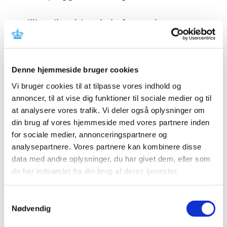
Bevilling til at drive Ebeltoft Apotek
|
11. august 2020
|
Lægemiddelstyrelsen har den 3. august 2020 meddelt at
Ulrik Hjelme får bevilling til at drive Ebeltoft Apotek.
Denne hjemmeside bruger cookies
Vi bruger cookies til at tilpasse vores indhold og
Ledig bevilling til Helsingør Stengades Apotek
annoncer, til at vise dig funktioner til sociale medier og til
|
10. august 2020
|
at analysere vores trafik. Vi deler også oplysninger om
Bevillingen til at drive Helsingør Stengades Apotek er
din brug af vores hjemmeside med vores partnere inden
ledig pr. 1. januar 2021.
for sociale medier, annonceringspartnere og
analysepartnere. Vores partnere kan kombinere disse
Ledig bevilling til Dalgas Boulevard Apotek
data med andre oplysninger, du har givet dem, eller som
|
10. august 2020
|
de har indsamlet fra din brug af deres tjenester.
Bevillingen til at drive Dalgas Boulevard Apotek er ledig
pr. 1. maj 2021.
Samtykkevalg
Nødvendig
Forsyningsvanskeligheder for Mydriacyl,