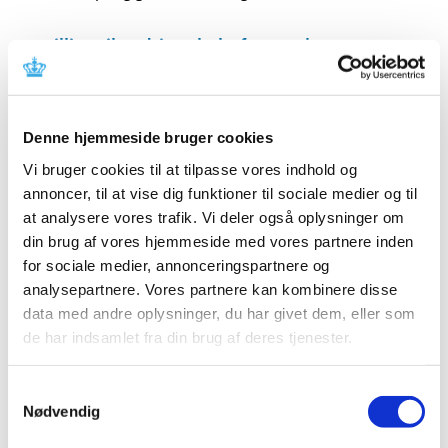
Bevilling til at drive Ebeltoft Apotek
|
11. august 2020
|
Lægemiddelstyrelsen har den 3. august 2020 meddelt at
Ulrik Hjelme får bevilling til at drive Ebeltoft Apotek.
Denne hjemmeside bruger cookies
Vi bruger cookies til at tilpasse vores indhold og
Ledig bevilling til Helsingør Stengades Apotek
annoncer, til at vise dig funktioner til sociale medier og til
|
10. august 2020
|
at analysere vores trafik. Vi deler også oplysninger om
Bevillingen til at drive Helsingør Stengades Apotek er
din brug af vores hjemmeside med vores partnere inden
ledig pr. 1. januar 2021.
for sociale medier, annonceringspartnere og
analysepartnere. Vores partnere kan kombinere disse
Ledig bevilling til Dalgas Boulevard Apotek
data med andre oplysninger, du har givet dem, eller som
|
10. august 2020
|
de har indsamlet fra din brug af deres tjenester.
Bevillingen til at drive Dalgas Boulevard Apotek er ledig
pr. 1. maj 2021.
Samtykkevalg
Nødvendig
Forsyningsvanskeligheder for Mydriacyl,