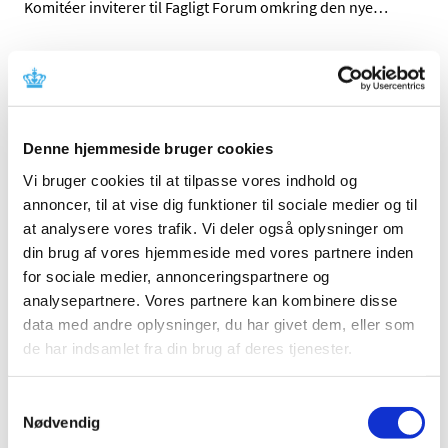
Komitéer inviterer til Fagligt Forum omkring den nye
…
EMA: Booster-vaccination med Spikevax kan
øge beskyttelsen mod COVID-19 hos personer
fra 18 år
|
26. oktober 2021
|
Denne hjemmeside bruger cookies
Det europæiske lægemiddelagentur EMAs
Vi bruger cookies til at tilpasse vores indhold og
lægemiddelkomité CHMP konkluderer, at en
…
annoncer, til at vise dig funktioner til sociale medier og til
at analysere vores trafik. Vi deler også oplysninger om
Lægemiddelstyrelsen søger medlemmer til
din brug af vores hjemmeside med vores partnere inden
Godkendelsespanel vedrørende tilskud til
for sociale medier, annonceringspartnere og
ernæringspræparater
analysepartnere. Vores partnere kan kombinere disse
|
25. oktober 2021
|
data med andre oplysninger, du har givet dem, eller som
Lægemiddelstyrelsen søger forslag til medlemmer af
de har indsamlet fra din brug af deres tjenester.
Godkendelsespanel vedrørende tilskud til
…
Samtykkevalg
Sidste frist i 2021 for modtagelse af
Nødvendig
ansøgninger vedr. lægemidler og kliniske