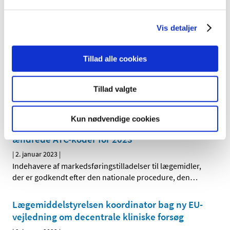
lovændring af forordningen om medicinsk udstyr, som
…
Vis detaljer
Lægemiddelstyrelsens whistleblowerordning i
perioden 17. december 2021 til 31. december
Tillad alle cookies
2022 (offentlighedsordning)
|
5. januar 2023
|
Det følger af whistleblowerloven, at myndigheder
Tillad valgte
omfattet af reglerne om aktindsigt i offentlighedsloven
…
Kun nødvendige cookies
Opdatering af produktresumeer på grund af
ændrede ATC-koder for 2023
|
2. januar 2023
|
Indehavere af markedsføringstilladelser til lægemidler,
der er godkendt efter den nationale procedure, den
…
Lægemiddelstyrelsen koordinator bag ny EU-
vejledning om decentrale kliniske forsøg