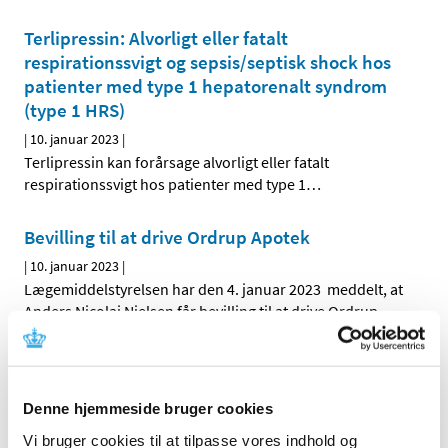
Terlipressin: Alvorligt eller fatalt
respirationssvigt og sepsis/septisk shock hos
patienter med type 1 hepatorenalt syndrom
(type 1 HRS)
|
10. januar 2023
|
Terlipressin kan forårsage alvorligt eller fatalt
respirationssvigt hos patienter med type 1
…
Bevilling til at drive Ordrup Apotek
|
10. januar 2023
|
Lægemiddelstyrelsen har den 4. januar 2023 meddelt, at
Anders Nicolai Nielsen får bevilling til at drive Ordrup
…
Bevilling til at drive Thisted Løve Apotek
|
10. januar 2023
|
Denne hjemmeside bruger cookies
Lægemiddelstyrelsen har den 22. december 2022
meddelt, at Susanne Møller Jensen får bevilling til at
…
Vi bruger cookies til at tilpasse vores indhold og