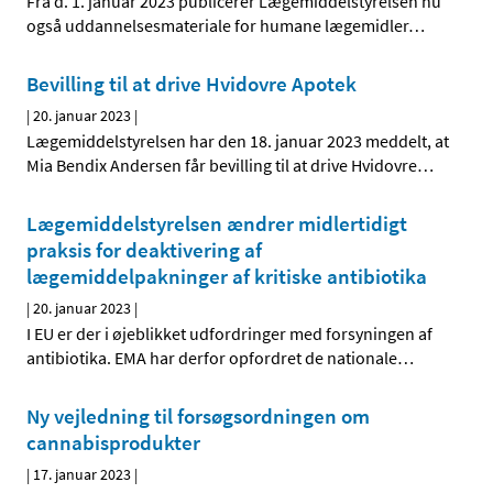
Fra d. 1. januar 2023 publicerer Lægemiddelstyrelsen nu
også uddannelsesmateriale for humane lægemidler
…
Bevilling til at drive Hvidovre Apotek
|
20. januar 2023
|
Lægemiddelstyrelsen har den 18. januar 2023 meddelt, at
Mia Bendix Andersen får bevilling til at drive Hvidovre
…
Lægemiddelstyrelsen ændrer midlertidigt
praksis for deaktivering af
lægemiddelpakninger af kritiske antibiotika
|
20. januar 2023
|
I EU er der i øjeblikket udfordringer med forsyningen af
antibiotika. EMA har derfor opfordret de nationale
…
Ny vejledning til forsøgsordningen om
cannabisprodukter
|
17. januar 2023
|