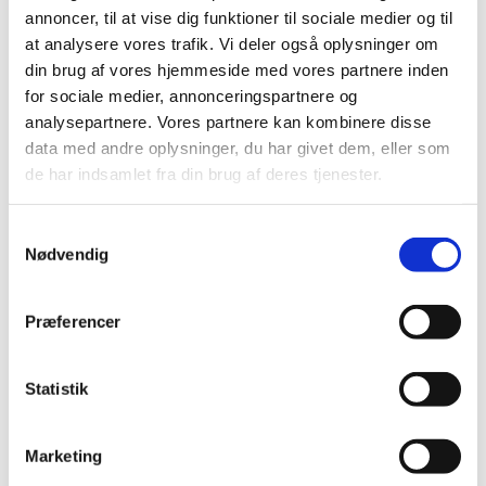
annoncer, til at vise dig funktioner til sociale medier og til
at analysere vores trafik. Vi deler også oplysninger om
Ændringer på hjemmesiden for virksomheder,
din brug af vores hjemmeside med vores partnere inden
der håndterer cannabis
for sociale medier, annonceringspartnere og
|
10. januar 2023
|
analysepartnere. Vores partnere kan kombinere disse
Lægemiddelstyrelsen har i dag foretaget nogle mindre
data med andre oplysninger, du har givet dem, eller som
ændringer på hjemmesiden, som er relevant for
…
de har indsamlet fra din brug af deres tjenester.
EMA undersøger, om miljøpåvirkningen fra
Samtykkevalg
loppe- og flåtmidler til hund og kat bør
Nødvendig
revurderes
|
9. januar 2023
|
Frem til 31. marts 2023 er der offentlig høring om,
Præferencer
hvordan naturen bliver påvirket, når loppe- og
…
Statistik
Forslag til lovændring af forordningen om
medicinsk udstyr
Marketing
|
6. januar 2023
|
EU Kommissionen har i dag vedtaget et forslag til en