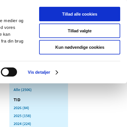
Tillad alle cookies
ale medier og
Udgivelser
Cookies
ed vores
Tillad valgte
re kan
dicinsk
Særlige
fra din brug
styr
produktområder
Kun nødvendige cookies
Vis detaljer
Alle (2506)
TID
2026 (84)
2025 (158)
2024 (224)