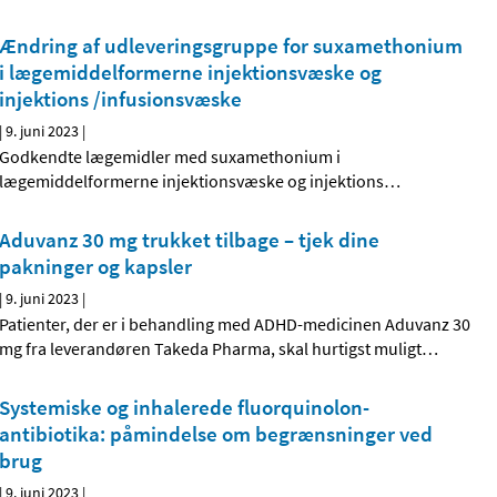
Ændring af udleveringsgruppe for suxamethonium
i lægemiddelformerne injektionsvæske og
injektions /infusionsvæske
|
9. juni 2023
|
Godkendte lægemidler med suxamethonium i
lægemiddelformerne injektionsvæske og injektions
…
Aduvanz 30 mg trukket tilbage – tjek dine
pakninger og kapsler
|
9. juni 2023
|
Patienter, der er i behandling med ADHD-medicinen Aduvanz 30
mg fra leverandøren Takeda Pharma, skal hurtigst muligt
…
Systemiske og inhalerede fluorquinolon-
antibiotika: påmindelse om begrænsninger ved
brug
|
9. juni 2023
|