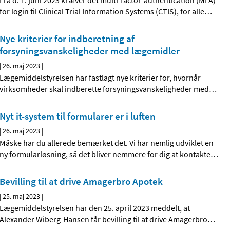
Fra d. 1. juni 2023 kræver det multi-factor-authentication (MFA)
for login til Clinical Trial Information Systems (CTIS), for alle
…
Nye kriterier for indberetning af
forsyningsvanskeligheder med lægemidler
|
26. maj 2023
|
Lægemiddelstyrelsen har fastlagt nye kriterier for, hvornår
virksomheder skal indberette forsyningsvanskeligheder med
…
Nyt it-system til formularer er i luften
|
26. maj 2023
|
Måske har du allerede bemærket det. Vi har nemlig udviklet en
ny formularløsning, så det bliver nemmere for dig at kontakte
…
Bevilling til at drive Amagerbro Apotek
|
25. maj 2023
|
Lægemiddelstyrelsen har den 25. april 2023 meddelt, at
Alexander Wiberg-Hansen får bevilling til at drive Amagerbro
…