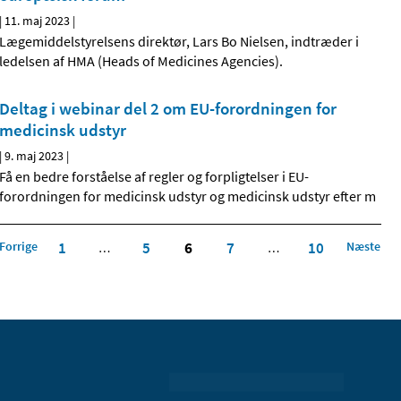
|
11. maj 2023
|
Lægemiddelstyrelsens direktør, Lars Bo Nielsen, indtræder i
ledelsen af HMA (Heads of Medicines Agencies).
Deltag i webinar del 2 om EU-forordningen for
medicinsk udstyr
|
9. maj 2023
|
Få en bedre forståelse af regler og forpligtelser i EU-
forordningen for medicinsk udstyr og medicinsk udstyr efter m
Forrige
1
5
6
7
10
Næste
…
…