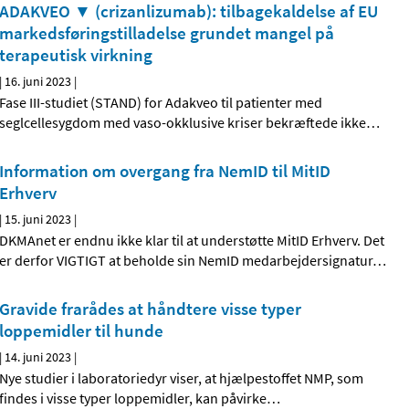
ADAKVEO ▼ (crizanlizumab): tilbagekaldelse af EU
markedsføringstilladelse grundet mangel på
terapeutisk virkning
|
16. juni 2023
|
Fase III-studiet (STAND) for Adakveo til patienter med
seglcellesygdom med vaso-okklusive kriser bekræftede ikke
…
Information om overgang fra NemID til MitID
Erhverv
|
15. juni 2023
|
DKMAnet er endnu ikke klar til at understøtte MitID Erhverv. Det
er derfor VIGTIGT at beholde sin NemID medarbejdersignatur
…
Gravide frarådes at håndtere visse typer
loppemidler til hunde
|
14. juni 2023
|
Nye studier i laboratoriedyr viser, at hjælpestoffet NMP, som
findes i visse typer loppemidler, kan påvirke
…