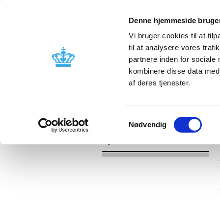
Denne hjemmeside bruger
Vi bruger cookies til at til
til at analysere vores tra
partnere inden for sociale
Godkendelse og
Bivirkninger
kombinere disse data med a
kontrol
produktinfo
af deres tjenester.
/
Nyheder
2017
Samtykkevalg
Nødvendig
Nyheder