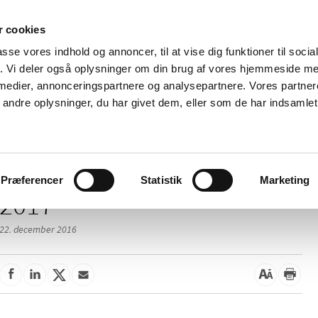
 cookies
passe vores indhold og annoncer, til at vise dig funktioner til soci
Nyheder
Om os
Kontakt
fik. Vi deler også oplysninger om din brug af vores hjemmeside m
 medier, annonceringspartnere og analysepartnere. Vores partne
 og
Tilskud og
Apoteker og salg af
Me
ndre oplysninger, du har givet dem, eller som de har indsamlet 
rmation
priser
medicin
ud
Præferencer
Statistik
Marketing
2017
22. december 2016