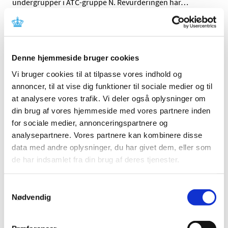
undergrupper i ATC-gruppe N. Revurderingen har
…
Rapporter om alvorlige bivirkninger ved
centralt godkendte, veterinære lægemidler
skal ikke til LMST
Denne hjemmeside bruger cookies
|
3. juli 2017
|
Vi bruger cookies til at tilpasse vores indhold og
Lægemiddelstyrelsen stiller ikke længere krav om
annoncer, til at vise dig funktioner til sociale medier og til
overførsel af rapporter om 3. lands alvorlige og
…
at analysere vores trafik. Vi deler også oplysninger om
din brug af vores hjemmeside med vores partnere inden
Medicintilskudsnævnet har modtaget 12 nye
for sociale medier, annonceringspartnere og
høringssvar om tilskudsstatus for medicin mod
analysepartnere. Vores partnere kan kombinere disse
astma og KOL
data med andre oplysninger, du har givet dem, eller som
|
3. juli 2017
|
de har indsamlet fra din brug af deres tjenester.
Medicintilskudsnævnets 3. forslag til fremtidig
tilskudsstatus for medicin mod astma og KOL har været
…
Samtykkevalg
Nødvendig
Alle (2506)