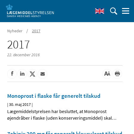
/
Nyheder
2017
2017
22. december 2016
Monoprost i flaske får generelt tilskud
|
30. maj 2017
|
Lægemiddelstyrelsen har besluttet, at Monoprost
øjendråber i flaske (uden konserveringsmiddel) skal
…
Zebinix 200 mg får generelt klausuleret tilskud