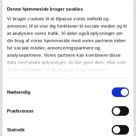
Medicintilskudsnævnet er fortsat i gang med at revurdere
Denne hjemmeside bruger cookies
tilskudsstatus for medicin mod astma og KOL
…
Vi bruger cookies til at tilpasse vores indhold og
annoncer, til at vise dig funktioner til sociale medier og til
Forsyningsvanskeligheder på Antabus 400 mg
at analysere vores trafik. Vi deler også oplysninger om
brusetabletter
din brug af vores hjemmeside med vores partnere inden
|
2. maj 2017
|
for sociale medier, annonceringspartnere og
Virksomheden Actavis A/S har meddelt
analysepartnere. Vores partnere kan kombinere disse
Lægemiddelstyrelsen, at der er problemer med at
…
data med andre oplysninger, du har givet dem, eller som
de har indsamlet fra din brug af deres tjenester.
Alle (2506)
Samtykkevalg
TID
Nødvendig
2026 (84)
2025 (158)
Præferencer
2024 (224)
2023 (195)
Statistik
2022 (197)