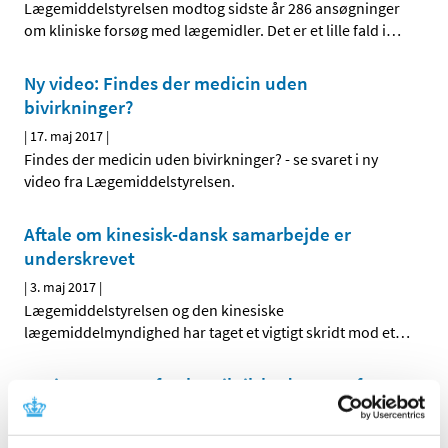
Lægemiddelstyrelsen modtog sidste år 286 ansøgninger
om kliniske forsøg med lægemidler. Det er et lille fald i
…
Ny video: Findes der medicin uden
bivirkninger?
|
17. maj 2017
|
Findes der medicin uden bivirkninger? - se svaret i ny
video fra Lægemiddelstyrelsen.
Aftale om kinesisk-dansk samarbejde er
underskrevet
|
3. maj 2017
|
Lægemiddelstyrelsen og den kinesiske
lægemiddelmyndighed har taget et vigtigt skridt mod et
…
Høring over nyt forslag til tilskudsstatus for
medicin mod astma og KOL
|
2. maj 2017
|