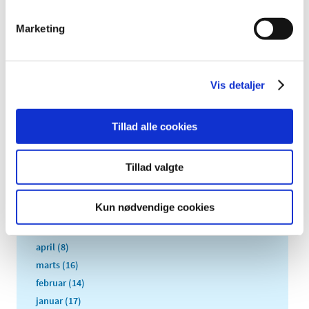
2021 (516)
2020 (263)
Marketing
2019 (159)
2018 (150)
Vis detaljer
2017 (167)
december (19)
november (19)
Tillad alle cookies
oktober (13)
september (16)
Tillad valgte
august (12)
juli (9)
Kun nødvendige cookies
juni (15)
maj (9)
april (8)
marts (16)
februar (14)
januar (17)