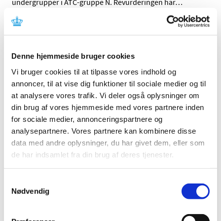
undergrupper i ATC-gruppe N. Revurderingen har
…
Rapporter om alvorlige bivirkninger ved
centralt godkendte, veterinære lægemidler
skal ikke til LMST
Denne hjemmeside bruger cookies
|
3. juli 2017
|
Vi bruger cookies til at tilpasse vores indhold og
Lægemiddelstyrelsen stiller ikke længere krav om
annoncer, til at vise dig funktioner til sociale medier og til
overførsel af rapporter om 3. lands alvorlige og
…
at analysere vores trafik. Vi deler også oplysninger om
din brug af vores hjemmeside med vores partnere inden
Medicintilskudsnævnet har modtaget 12 nye
for sociale medier, annonceringspartnere og
høringssvar om tilskudsstatus for medicin mod
analysepartnere. Vores partnere kan kombinere disse
astma og KOL
data med andre oplysninger, du har givet dem, eller som
|
3. juli 2017
|
de har indsamlet fra din brug af deres tjenester.
Medicintilskudsnævnets 3. forslag til fremtidig
tilskudsstatus for medicin mod astma og KOL har været
…
Samtykkevalg
Nødvendig
Alle (2506)