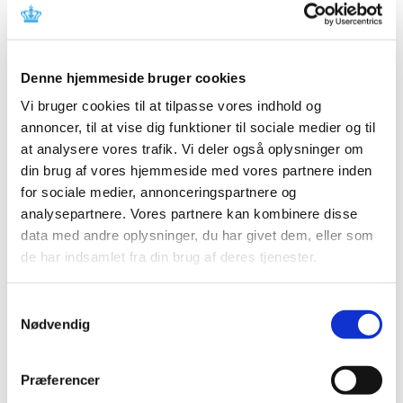
Læger bør tage kontakt til Lægemiddelstyrelsen, hvis
deres kliniske erfaringer viser, at et lægemiddels
…
Denne hjemmeside bruger cookies
Fem mio. afsat til forskning på
stofskifteområdet
Vi bruger cookies til at tilpasse vores indhold og
annoncer, til at vise dig funktioner til sociale medier og til
|
4. oktober 2018
|
at analysere vores trafik. Vi deler også oplysninger om
Der er afsat fem mio. kr. til forskning i medicinsk
din brug af vores hjemmeside med vores partnere inden
behandling af patienter med lavt stofskifte.
…
for sociale medier, annonceringspartnere og
analysepartnere. Vores partnere kan kombinere disse
Ledig bevilling til Egtved Apotek
data med andre oplysninger, du har givet dem, eller som
|
3. oktober 2018
|
de har indsamlet fra din brug af deres tjenester.
Bevillingen til at drive Egtved Apotek er ledig pr. 1. april
2019.
Samtykkevalg
Nødvendig
Hypotron mod lavt blodtryk får ikke generelt
eller generelt klausuleret tilskud
Præferencer
|
3. oktober 2018
|
Lægemiddelstyrelsen har besluttet, at Hypotron, der