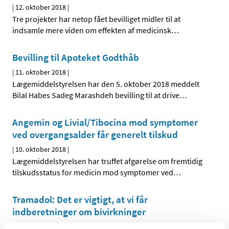
|
12. oktober 2018
|
Tre projekter har netop fået bevilliget midler til at
indsamle mere viden om effekten af medicinsk
…
Bevilling til Apoteket Godthåb
|
11. oktober 2018
|
Lægemiddelstyrelsen har den 5. oktober 2018 meddelt
Bilal Habes Sadeg Marashdeh bevilling til at drive
…
Angemin og Livial/Tibocina mod symptomer
ved overgangsalder får generelt tilskud
|
10. oktober 2018
|
Lægemiddelstyrelsen har truffet afgørelse om fremtidig
tilskudsstatus for medicin mod symptomer ved
…
Tramadol: Det er vigtigt, at vi får
indberetninger om bivirkninger
|
5. oktober 2018
|