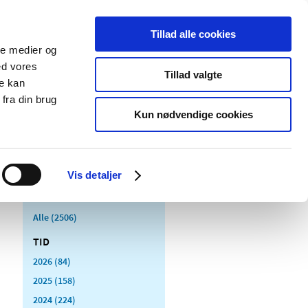
Tillad alle cookies
ale medier og
Udgivelser
Cookies
ed vores
Tillad valgte
re kan
dicinsk
Særlige
fra din brug
styr
produktområder
Kun nødvendige cookies
Vis detaljer
Alle (2506)
TID
2026 (84)
2025 (158)
2024 (224)