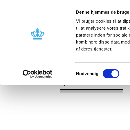
Denne hjemmeside bruger
Vi bruger cookies til at til
til at analysere vores tra
partnere inden for sociale
Godkendelse og
Bivirkninger
kombinere disse data med a
kontrol
produktinfo
af deres tjenester.
/
Nyheder
2017
Samtykkevalg
Nødvendig
Nyheder