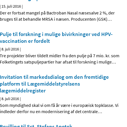
|
15. juli 2016
|
Der er fortsat mangel på Bactroban Nasal næsesalve 2 %, der
bruges til at behandle MRSA i næsen. Producenten (GSK)
…
Pulje til forskning i mulige bivirkninger ved HPV-
vaccination er fordelt
|
8. juli 2016
|
Tre projekter bliver tildelt midler fra den pulje på 7 mio. kr. som
Folketingets satspuljepartier har afsat til forskning i mulige
…
Invitation til markedsdialog om den fremtidige
platform til Lægemiddelstyrelsens
lægemiddelregister
|
8. juli 2016
|
Som myndighed skal vi om få år være i europæisk topklasse. Vi
indleder derfor nu en modernisering af det centrale
…
Bevilling til Sct. Stefans Apotek