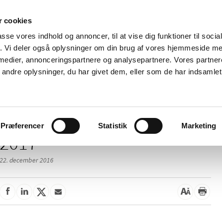
 cookies
passe vores indhold og annoncer, til at vise dig funktioner til soci
Nyheder
Om os
Kontakt
fik. Vi deler også oplysninger om din brug af vores hjemmeside m
 medier, annonceringspartnere og analysepartnere. Vores partne
 og
Tilskud og
Apoteker og salg af
Me
ndre oplysninger, du har givet dem, eller som de har indsamlet 
rmation
priser
medicin
ud
Præferencer
Statistik
Marketing
2017
22. december 2016