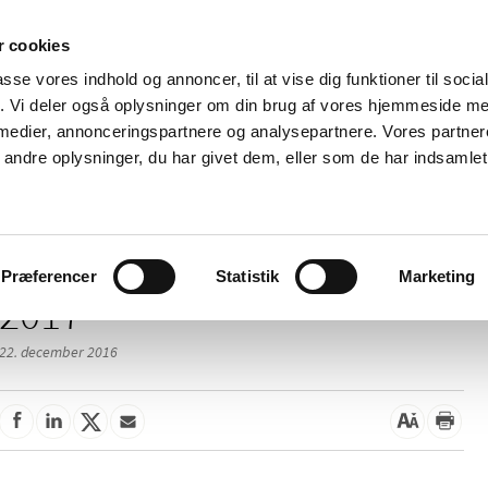
 cookies
passe vores indhold og annoncer, til at vise dig funktioner til soci
Nyheder
Om os
Kontakt
fik. Vi deler også oplysninger om din brug af vores hjemmeside m
 medier, annonceringspartnere og analysepartnere. Vores partne
 og
Tilskud og
Apoteker og salg af
Me
ndre oplysninger, du har givet dem, eller som de har indsamlet 
rmation
priser
medicin
ud
Præferencer
Statistik
Marketing
2017
22. december 2016