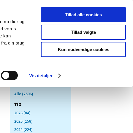
Tillad alle cookies
ale medier og
Udgivelser
Cookies
ed vores
Tillad valgte
re kan
dicinsk
Særlige
fra din brug
styr
produktområder
Kun nødvendige cookies
Vis detaljer
Alle (2506)
TID
2026 (84)
2025 (158)
2024 (224)