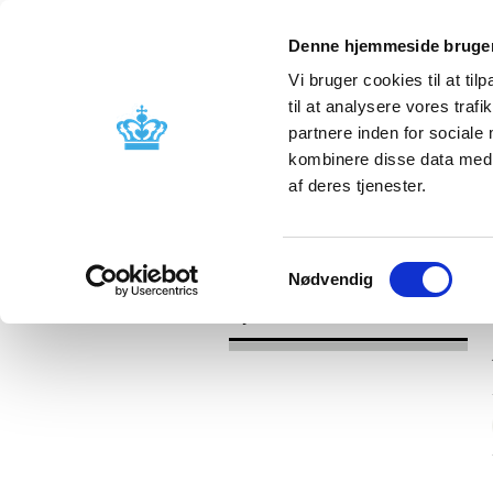
Denne hjemmeside bruger
Vi bruger cookies til at til
til at analysere vores tra
partnere inden for sociale
Godkendelse og
Bivirkninger
kombinere disse data med a
kontrol
produktinfo
af deres tjenester.
/
Nyheder
2017
Samtykkevalg
Nødvendig
Nyheder