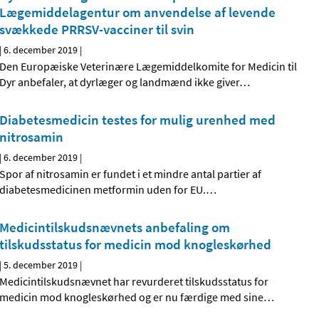
Lægemiddelagentur om anvendelse af levende
svækkede PRRSV-vacciner til svin
|
6. december 2019
|
Den Europæiske Veterinære Lægemiddelkomite for Medicin til
Dyr anbefaler, at dyrlæger og landmænd ikke giver
…
Diabetesmedicin testes for mulig urenhed med
nitrosamin
|
6. december 2019
|
Spor af nitrosamin er fundet i et mindre antal partier af
diabetesmedicinen metformin uden for EU.
…
Medicintilskudsnævnets anbefaling om
tilskudsstatus for medicin mod knogleskørhed
|
5. december 2019
|
Medicintilskudsnævnet har revurderet tilskudsstatus for
medicin mod knogleskørhed og er nu færdige med sine
…