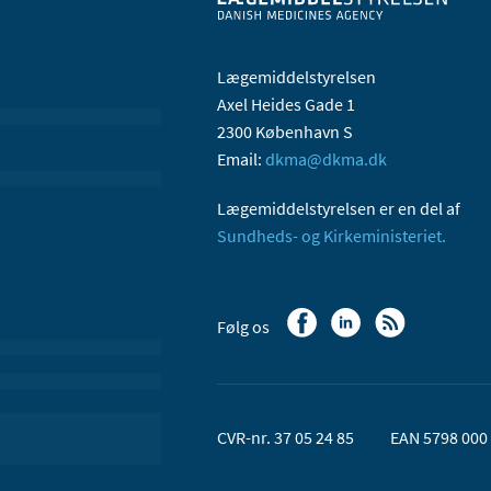
Lægemiddelstyrelsen
Axel Heides Gade 1
2300 København S
Email:
dkma@dkma.dk
Lægemiddelstyrelsen er en del af
Sundheds- og Kirkeministeriet.
Følg os
CVR-nr. 37 05 24 85
EAN 5798 000 