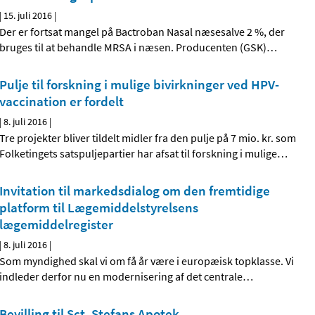
|
15. juli 2016
|
Der er fortsat mangel på Bactroban Nasal næsesalve 2 %, der
bruges til at behandle MRSA i næsen. Producenten (GSK)
…
Pulje til forskning i mulige bivirkninger ved HPV-
vaccination er fordelt
|
8. juli 2016
|
Tre projekter bliver tildelt midler fra den pulje på 7 mio. kr. som
Folketingets satspuljepartier har afsat til forskning i mulige
…
Invitation til markedsdialog om den fremtidige
platform til Lægemiddelstyrelsens
lægemiddelregister
|
8. juli 2016
|
Som myndighed skal vi om få år være i europæisk topklasse. Vi
indleder derfor nu en modernisering af det centrale
…
Bevilling til Sct. Stefans Apotek