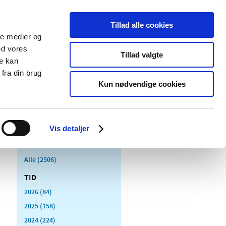
Tillad alle cookies
ale medier og
Udgivelser
Cookies
ed vores
Tillad valgte
re kan
dicinsk
Særlige
fra din brug
styr
produktområder
Kun nødvendige cookies
Vis detaljer
Alle (2506)
TID
2026 (84)
2025 (158)
2024 (224)