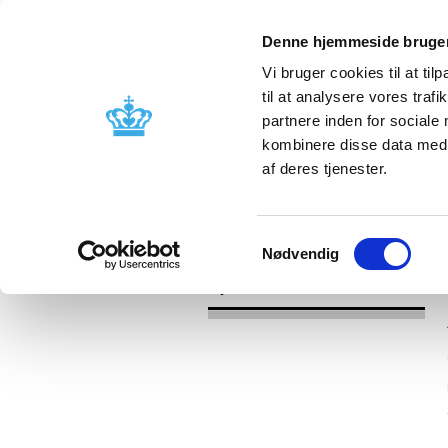
Denne hjemmeside bruger
Vi bruger cookies til at til
til at analysere vores tra
partnere inden for sociale
Godkendelse og
Bivirkninger
kombinere disse data med a
kontrol
produktinfo
af deres tjenester.
/
Nyheder
2017
Samtykkevalg
Nødvendig
Nyheder