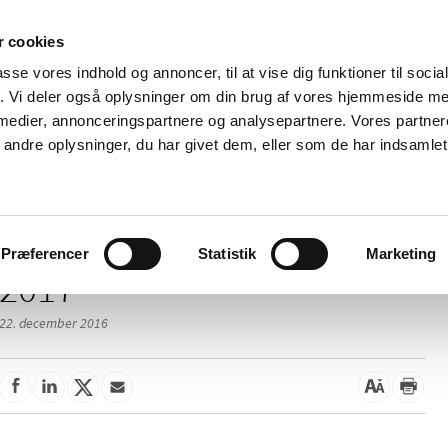
 cookies
passe vores indhold og annoncer, til at vise dig funktioner til soci
Nyheder
Om os
Kontakt
fik. Vi deler også oplysninger om din brug af vores hjemmeside m
 medier, annonceringspartnere og analysepartnere. Vores partne
 og
Tilskud og
Apoteker og salg af
Me
ndre oplysninger, du har givet dem, eller som de har indsamlet 
rmation
priser
medicin
ud
Præferencer
Statistik
Marketing
2017
22. december 2016