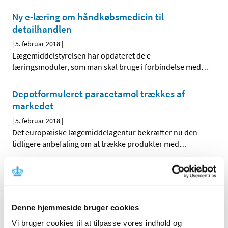
Ny e-læring om håndkøbsmedicin til
detailhandlen
|
5. februar 2018
|
Lægemiddelstyrelsen har opdateret de e-
læringsmoduler, som man skal bruge i forbindelse med
…
Depotformuleret paracetamol trækkes af
markedet
|
5. februar 2018
|
Det europæiske lægemiddelagentur bekræfter nu den
tidligere anbefaling om at trække produkter med
…
Ledig bevilling til Sydhavnsapoteket
|
2. februar 2018
|
Bevillingen til at drive Sydhavnsapoteket er ledig pr. 1.
Denne hjemmeside bruger cookies
oktober 2018. Sydhavnsapoteket er beliggende i
…
Vi bruger cookies til at tilpasse vores indhold og