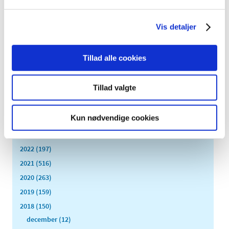
|
1. februar 2018
|
Lægemiddelstyrelsen skal herved informere indehavere
af markedsføringstilladelser om, at vi er positive over
…
Vis detaljer
Tillad alle cookies
Alle (2506)
TID
Tillad valgte
2026 (84)
2025 (158)
Kun nødvendige cookies
2024 (224)
2023 (195)
2022 (197)
2021 (516)
2020 (263)
2019 (159)
2018 (150)
december (12)