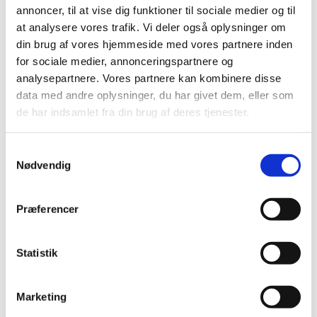
Ledig bevilling til Enghave Apotek
annoncer, til at vise dig funktioner til sociale medier og til
at analysere vores trafik. Vi deler også oplysninger om
|
1. februar 2018
|
din brug af vores hjemmeside med vores partnere inden
Bevillingen til at drive Enghave Apotek er ledig pr. 1.
for sociale medier, annonceringspartnere og
oktober 2018. Enghave Apotek er beliggende i
…
analysepartnere. Vores partnere kan kombinere disse
data med andre oplysninger, du har givet dem, eller som
Ledig bevilling til Ribe Apotek
de har indsamlet fra din brug af deres tjenester.
|
1. februar 2018
|
Bevillingen til at drive Ribe Apotek er ledig pr. 1. oktober
Samtykkevalg
2018. Ribe Apotek er beliggende i postnummer 6760.
Nødvendig
Ledig bevilling til Galten Apotek
Præferencer
|
1. februar 2018
|
Bevillingen til at drive Galten Apotek er ledig pr. 1. juli
2018. Galten Apotek er beliggende i postnummer 8464.
Statistik
Brexit - skift af referenceland fra
Storbritannien til Danmark
Marketing