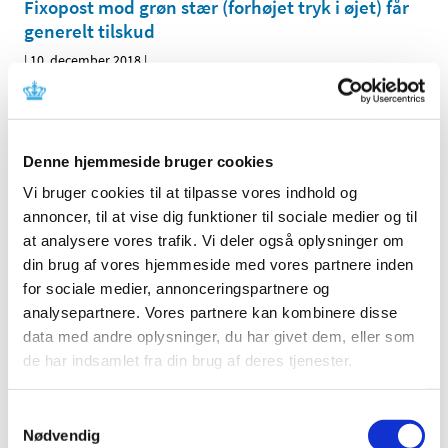
Fixopost mod grøn stær (forhøjet tryk i øjet) får
generelt tilskud
|
10. december 2018
|
Lægemiddelstyrelsen har besluttet, at Fixopost i
enkeltdosisbeholdere uden konserveringsmiddel skal
…
Tilskud til medicinsk cannabis i
Denne hjemmeside bruger cookies
forsøgsordningen træder i kraft den 1. januar
Vi bruger cookies til at tilpasse vores indhold og
2019
annoncer, til at vise dig funktioner til sociale medier og til
|
10. december 2018
|
at analysere vores trafik. Vi deler også oplysninger om
Den 1. januar 2019 indføres en særlig tilskudsordning for
din brug af vores hjemmeside med vores partnere inden
medicinsk cannabis, der er omfattet af den fireårige
…
for sociale medier, annonceringspartnere og
analysepartnere. Vores partnere kan kombinere disse
Cetraxal Comp ukonserveret får ikke generelt
data med andre oplysninger, du har givet dem, eller som
eller generelt klausuleret tilskud
de har indsamlet fra din brug af deres tjenester.
|
30. november 2018
|
Lægemiddelstyrelsen har besluttet, at Cetraxal Comp
Samtykkevalg
ukonserveret (mod betændelse i øret), der indeholder
…
Nødvendig