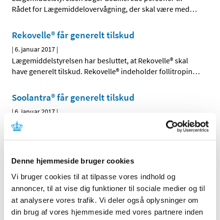
Rådet for Lægemiddelovervågning, der skal være med
…
Rekovelle® får generelt tilskud
|
6. januar 2017
|
Lægemiddelstyrelsen har besluttet, at Rekovelle® skal
have generelt tilskud. Rekovelle® indeholder follitropin
…
Soolantra® får generelt tilskud
|
6. januar 2017
|
Lægemiddelstyrelsen har besluttet, at Soolantra® skal
have generelt tilskud med virkning fra 16. januar 2017.
…
Xultophy får generelt klausuleret tilskud
Denne hjemmeside bruger cookies
|
5. januar 2017
|
Vi bruger cookies til at tilpasse vores indhold og
Lægemiddelstyrelsen har besluttet, at Xultophy skal have
annoncer, til at vise dig funktioner til sociale medier og til
generelt klausuleret tilskud med virkning fra 16. januar
…
at analysere vores trafik. Vi deler også oplysninger om
din brug af vores hjemmeside med vores partnere inden