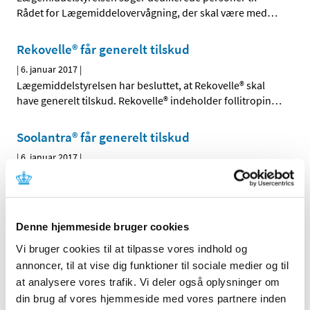
Rådet for Lægemiddelovervågning, der skal være med
…
Rekovelle® får generelt tilskud
|
6. januar 2017
|
Lægemiddelstyrelsen har besluttet, at Rekovelle® skal
have generelt tilskud. Rekovelle® indeholder follitropin
…
Soolantra® får generelt tilskud
|
6. januar 2017
|
Lægemiddelstyrelsen har besluttet, at Soolantra® skal
have generelt tilskud med virkning fra 16. januar 2017.
…
Xultophy får generelt klausuleret tilskud
Denne hjemmeside bruger cookies
|
5. januar 2017
|
Vi bruger cookies til at tilpasse vores indhold og
Lægemiddelstyrelsen har besluttet, at Xultophy skal have
annoncer, til at vise dig funktioner til sociale medier og til
generelt klausuleret tilskud med virkning fra 16. januar
…
at analysere vores trafik. Vi deler også oplysninger om
din brug af vores hjemmeside med vores partnere inden