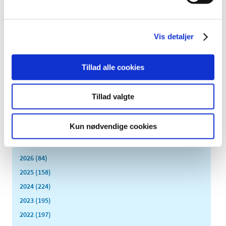
Medicintilskudsnævnet er i gang med at revurdere
tilskudsstatus for medicin mod forstørret prostata og
…
Vis detaljer
Dansk-japansk samarbejde om bedre brug af
sundhedsdata
Tillad alle cookies
|
2. maj 2018
|
Lægemiddelstyrelsen og ledende repræsentanter fra det
japanske sundhedsministerium, Ministry of Health,
…
Tillad valgte
Alle (2506)
Kun nødvendige cookies
TID
2026 (84)
2025 (158)
2024 (224)
2023 (195)
2022 (197)