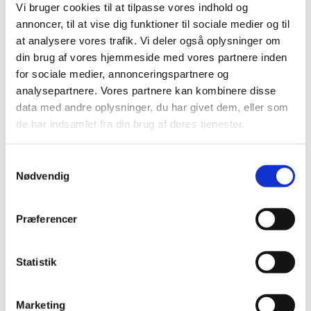
Vi bruger cookies til at tilpasse vores indhold og
|
9. maj 2018
|
annoncer, til at vise dig funktioner til sociale medier og til
Bevillingen til at drive Brædstrup Apotek er ledig pr. 1.
at analysere vores trafik. Vi deler også oplysninger om
januar 2019. Brædstrup Apotek er beliggende i
…
din brug af vores hjemmeside med vores partnere inden
for sociale medier, annonceringspartnere og
Stor stigning i antal kliniske forsøg i Danmark
analysepartnere. Vores partnere kan kombinere disse
|
7. maj 2018
|
data med andre oplysninger, du har givet dem, eller som
Antallet af ansøgninger om kliniske forsøg med
de har indsamlet fra din brug af deres tjenester.
lægemidler steg i 2017 i forhold til 2016. Det viser den
…
Samtykkevalg
Ozempic® får generelt klausuleret tilskud
Nødvendig
|
7. maj 2018
|
Lægemiddelstyrelsen har besluttet, at Ozempic skal have
Præferencer
generelt klausuleret tilskud. Ozempic indeholder
…
Høring over forslag til tilskudsstatus for
Statistik
medicin mod forstørret prostata
|
2. maj 2018
|
Marketing