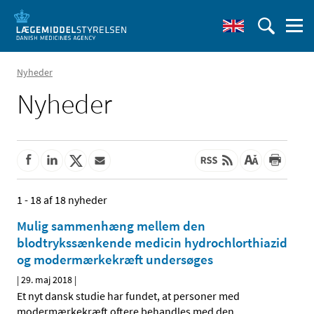
Nyheder
Nyheder
1 - 18 af 18 nyheder
Mulig sammenhæng mellem den
blodtrykssænkende medicin hydrochlorthiazid
og modermærkekræft undersøges
|
29. maj 2018
|
Et nyt dansk studie har fundet, at personer med
modermærkekræft oftere behandles med den
…