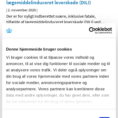
lægemiddelinduceret leverskade (DILI)
|
2. november 2020
|
Der er for nyligt indberettet svære, inklusive fatale,
tilfælde af lægemiddelinduceret leverskade (DILI) ved
…
Systemiske og inhalerede fluoroquinoloner:
risiko for hjerteklapinsufficiens
Denne hjemmeside bruger cookies
|
2. november 2020
|
Indehavere af markedsføringstilladelserne for
Vi bruger cookies til at tilpasse vores indhold og
fluoroquinolon-antibiotika vil gerne efter aftale med
…
annoncer, til at vise dig funktioner til sociale medier og til
at analysere vores trafik. Vi deler også oplysninger om
Global kampagne sætter endnu en gang fokus
din brug af vores hjemmeside med vores partnere inden
på bivirkninger og vigtigheden i at indberette
for sociale medier, annonceringspartnere og
formodede bivirkninger
analysepartnere. Vores partnere kan kombinere disse
data med andre oplysninger, du har givet dem, eller som
|
2. november 2020
|
de har indsamlet fra din brug af deres tjenester.
En international kampagne med særligt fokus på
indberetning af bivirkninger er netop skudt i gang. For
…
Samtykkevalg