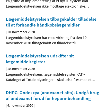
På grund af implementering af et nyt IT-system kan
Lægemiddelstyrelsen ikke modtage elektroniske
…
Lægemiddelstyrelsen tilbagekalder tilladelse
til at forhandle håndkøbslægemidler
|
10. november 2020
|
Lægemiddelstyrelsen har med virkning fra den 10.
november 2020 tilbagekaldt en tilladelse til
…
Lægemiddelstyrelsen udskifter sit
lægemiddelregister
|
10. november 2020
|
Lægemiddelstyrelsens lægemiddelregister KAT –
Kataloget af Totaloplysninger – skal udskiftes med et
…
DHPC: Ondexxya (andexanet alfa): Undgå brug
af andexanet forud for heparinbehandling
|
4. november 2020
|