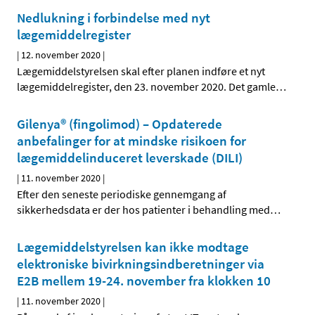
Nedlukning i forbindelse med nyt
lægemiddelregister
|
12. november 2020
|
Lægemiddelstyrelsen skal efter planen indføre et nyt
lægemiddelregister, den 23. november 2020. Det gamle
…
Gilenya® (fingolimod) – Opdaterede
anbefalinger for at mindske risikoen for
lægemiddelinduceret leverskade (DILI)
|
11. november 2020
|
Efter den seneste periodiske gennemgang af
sikkerhedsdata er der hos patienter i behandling med
…
Lægemiddelstyrelsen kan ikke modtage
elektroniske bivirkningsindberetninger via
E2B mellem 19-24. november fra klokken 10
|
11. november 2020
|