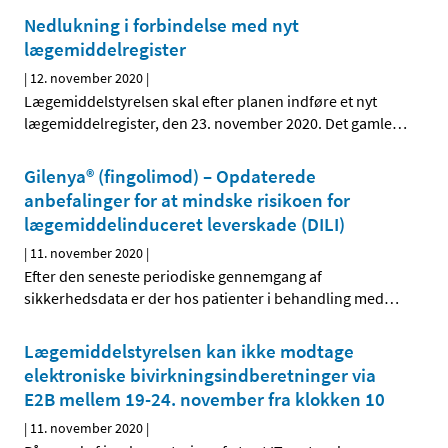
Nedlukning i forbindelse med nyt
lægemiddelregister
|
12. november 2020
|
Lægemiddelstyrelsen skal efter planen indføre et nyt
lægemiddelregister, den 23. november 2020. Det gamle
…
Gilenya® (fingolimod) – Opdaterede
anbefalinger for at mindske risikoen for
lægemiddelinduceret leverskade (DILI)
|
11. november 2020
|
Efter den seneste periodiske gennemgang af
sikkerhedsdata er der hos patienter i behandling med
…
Lægemiddelstyrelsen kan ikke modtage
elektroniske bivirkningsindberetninger via
E2B mellem 19-24. november fra klokken 10
|
11. november 2020
|