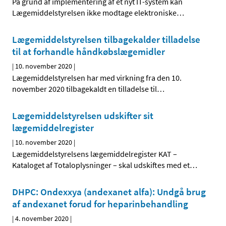
På grund af implementering af et nyt IT-system kan
Lægemiddelstyrelsen ikke modtage elektroniske
…
Lægemiddelstyrelsen tilbagekalder tilladelse
til at forhandle håndkøbslægemidler
|
10. november 2020
|
Lægemiddelstyrelsen har med virkning fra den 10.
november 2020 tilbagekaldt en tilladelse til
…
Lægemiddelstyrelsen udskifter sit
lægemiddelregister
|
10. november 2020
|
Lægemiddelstyrelsens lægemiddelregister KAT –
Kataloget af Totaloplysninger – skal udskiftes med et
…
DHPC: Ondexxya (andexanet alfa): Undgå brug
af andexanet forud for heparinbehandling
|
4. november 2020
|