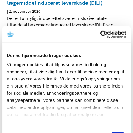
lægemiddelinduceret leverskade (DILI)
|
2. november 2020
|
Der er for nyligt indberettet svære, inklusive fatale,
tilfælde af lægemiddelinduceret leverskade (DILI) ved
…
Systemiske og inhalerede fluoroquinoloner:
risiko for hjerteklapinsufficiens
Denne hjemmeside bruger cookies
|
2. november 2020
|
Indehavere af markedsføringstilladelserne for
Vi bruger cookies til at tilpasse vores indhold og
fluoroquinolon-antibiotika vil gerne efter aftale med
…
annoncer, til at vise dig funktioner til sociale medier og til
at analysere vores trafik. Vi deler også oplysninger om
Global kampagne sætter endnu en gang fokus
din brug af vores hjemmeside med vores partnere inden
på bivirkninger og vigtigheden i at indberette
for sociale medier, annonceringspartnere og
formodede bivirkninger
analysepartnere. Vores partnere kan kombinere disse
data med andre oplysninger, du har givet dem, eller som
|
2. november 2020
|
de har indsamlet fra din brug af deres tjenester.
En international kampagne med særligt fokus på
indberetning af bivirkninger er netop skudt i gang. For
…
Samtykkevalg