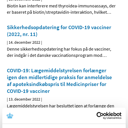
Biotin kan interferere med thyroidea-immunoassays, der
er baseret på biotin/streptavidin-interaktion, hvilket
…
Sikkerhedsopdatering for COVID-19 vacciner
(2022, nr. 11)
|
14. december 2022
|
Denne sikkerhedsopdatering har fokus på de vacciner,
der indgår i det danske vaccinationsprogram mod
…
COVID-19: Lægemiddelstyrelsen forlænger
igen den midlertidige praksis for anmeldelse
af apoteksindkøbspris til Medicinpriser for
COVID-19 vacciner
|
13. december 2022
|
Lægemiddelstyrelsen har besluttet igen at forlænge den
begrænsede periode, hvor det for COVID-19 vacciner
…
Lars Bo Nielsen: Borgerrådet giver os værdifuld