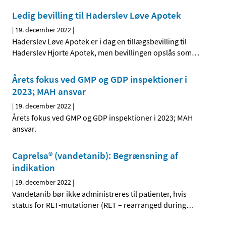
Ledig bevilling til Haderslev Løve Apotek
|
19. december 2022
|
Haderslev Løve Apotek er i dag en tillægsbevilling til
Haderslev Hjorte Apotek, men bevillingen opslås som
…
Årets fokus ved GMP og GDP inspektioner i
2023; MAH ansvar
|
19. december 2022
|
Årets fokus ved GMP og GDP inspektioner i 2023; MAH
ansvar.
Caprelsa® (vandetanib): Begrænsning af
indikation
|
19. december 2022
|
Vandetanib bør ikke administreres til patienter, hvis
status for RET-mutationer (RET – rearranged during
…