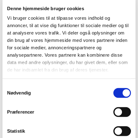
sparring
Denne hjemmeside bruger cookies
|
5. december 2022
|
Vi bruger cookies til at tilpasse vores indhold og
I slutningen af november evaluerede
annoncer, til at vise dig funktioner til sociale medier og til
Lægemiddelstyrelsens Borgerråd sit foreløbige arbejde
…
at analysere vores trafik. Vi deler også oplysninger om
din brug af vores hjemmeside med vores partnere inden
Husk at fristen i 2022 for
for sociale medier, annonceringspartnere og
lægemiddelansøgninger og ansøgninger om
analysepartnere. Vores partnere kan kombinere disse
kliniske lægemiddelforsøg er den 20.
data med andre oplysninger, du har givet dem, eller som
december 2022
de har indsamlet fra din brug af deres tjenester.
|
2. december 2022
|
Lægemiddelstyrelsen har lukket mellem jul og nytår, til og
Samtykkevalg
med den 1. januar 2023. Ansøgninger om
…
Nødvendig
Ansøgninger om udleveringstilladelser i
Præferencer
hverdagene omkring jul og nytår
|
2. december 2022
|
Lægemiddelstyrelsen holder lukket mellem jul og nytår,
Statistik
til og med 1. januar 2023. Lægemiddelstyrelsen
…