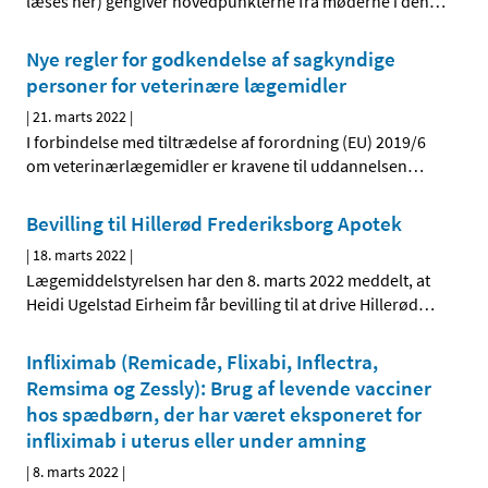
læses her) gengiver hovedpunkterne fra møderne i den
…
Nye regler for godkendelse af sagkyndige
personer for veterinære lægemidler
|
21. marts 2022
|
I forbindelse med tiltrædelse af forordning (EU) 2019/6
om veterinærlægemidler er kravene til uddannelsen
…
Bevilling til Hillerød Frederiksborg Apotek
|
18. marts 2022
|
Lægemiddelstyrelsen har den 8. marts 2022 meddelt, at
Heidi Ugelstad Eirheim får bevilling til at drive Hillerød
…
Infliximab (Remicade, Flixabi, Inflectra,
Remsima og Zessly): Brug af levende vacciner
hos spædbørn, der har været eksponeret for
infliximab i uterus eller under amning
|
8. marts 2022
|