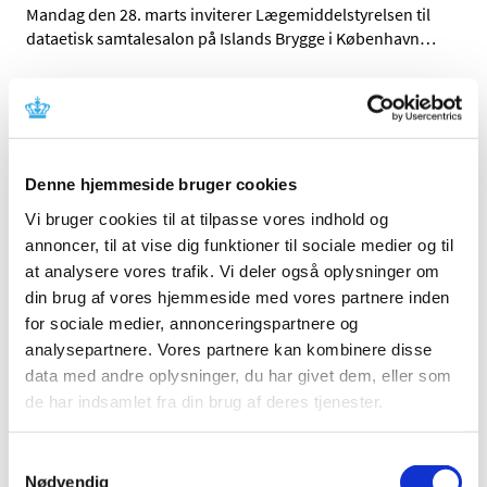
Mandag den 28. marts inviterer Lægemiddelstyrelsen til
dataetisk samtalesalon på Islands Brygge i København
…
COVID-19: Lægemiddelstyrelsen forlænger
igen den midlertidige praksis for anmeldelse
af apoteksindkøbspris til Medicinpriser for
Covid-19 vacciner
Denne hjemmeside bruger cookies
|
4. marts 2022
|
Vi bruger cookies til at tilpasse vores indhold og
Lægemiddelstyrelsen har besluttet igen at forlænge den
annoncer, til at vise dig funktioner til sociale medier og til
begrænsede periode, hvor det for Covid-19 vacciner
…
at analysere vores trafik. Vi deler også oplysninger om
din brug af vores hjemmeside med vores partnere inden
Lægemiddelstyrelsen giver på ny tilladelse til
for sociale medier, annonceringspartnere og
forhandling af håndkøbslægemidler i Bilka
analysepartnere. Vores partnere kan kombinere disse
Tilst
data med andre oplysninger, du har givet dem, eller som
|
3. marts 2022
|
de har indsamlet fra din brug af deres tjenester.
Med virkning fra den 2. marts 2022 har
Lægemiddelstyrelsen på ny givet tilladelse til
…
Samtykkevalg
Nødvendig