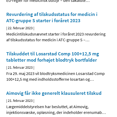
EU-regler for medicinsk udstyr – den såkaldte
…
Revurdering af tilskudsstatus for medicin i
ATC-gruppe S starter i foråret 2023
|
22. februar 2023
|
Medicintilskudsnævnet starter i foråret 2023 revurdering
af tilskudsstatus for medicin i ATC-gruppe S –
…
Tilskuddet til Losarstad Comp 100+12,5 mg
tabletter mod forhøjet blodtryk bortfalder
|
21. februar 2023
|
Fra 29. maj 2023 vil blodtryksmedicinen Losarstad Comp
100+12,5 mg med indholdsstofferne losartan og
…
Aimovig får ikke generelt klausuleret tilskud
|
21. februar 2023
|
Lægemiddelstyrelsen har besluttet, at Aimovig,
injektionsvæske, opløsning, der indeholder erenumab
…