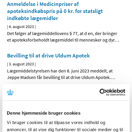
Anmeldelse i Medicinpriser af
apoteksindkøbspris på 0 kr. for statsligt
indkøbte lægemidler
|
4. august 2023
|
Det følger af lægemiddellovens § 77, at d en, der bringer
et apoteksforbeholdt lægemiddel til mennesker og dyr
…
Bevilling til at drive Uldum Apotek
|
3. august 2023
|
Lægemiddelstyrelsen har den 8. juni 2023 meddelt, at
Jeppe Madsen får bevilling til at drive Uldum Apotek.
…
Ledig bevilling til Svendborg Sct. Nicolai
Apotek
|
1. august 2023
|
Denne hjemmeside bruger cookies
Bevillingen til at drive Svendborg Sct. Nicolai Apotek er
ledig pr. 1. februar 2024. Bevillingen er opslået ledig
…
Vi bruger cookies til at tilpasse vores indhold og
annoncer, til at vise dig funktioner til sociale medier og til