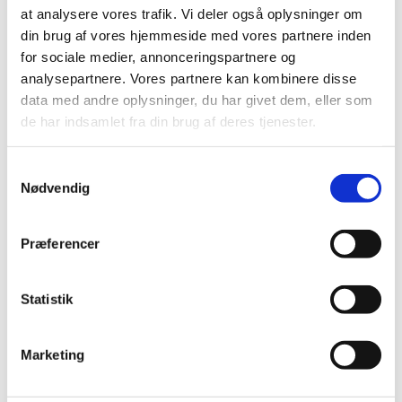
at analysere vores trafik. Vi deler også oplysninger om
Ledig bevilling til Odense Sct. Knuds Apotek
din brug af vores hjemmeside med vores partnere inden
|
1. august 2023
|
for sociale medier, annonceringspartnere og
Bevillingen til at drive Odense Sct. Knuds Apotek er ledig
analysepartnere. Vores partnere kan kombinere disse
pr. 1. januar 2024. Bevillingen er opslået ledig efter Lov
…
data med andre oplysninger, du har givet dem, eller som
de har indsamlet fra din brug af deres tjenester.
Alle (2506)
Samtykkevalg
TID
Nødvendig
2026 (84)
2025 (158)
Præferencer
2024 (224)
2023 (195)
Statistik
december (19)
november (30)
oktober (16)
Marketing
september (12)
august (11)