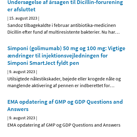
Undersøgelse af årsagen til Dicillin-forurening
er afsluttet
|
15. august 2023
|
Sandoz tilbagekaldte i februar antibiotika-medicinen
Dicillin efter fund af multiresistente bakterier. Nu har
…
Simponi (golimumab) 50 mg og 100 mg: Vigtige
ændringer til injektionsvejledningen for
Simponi SmartJect fyldt pen
|
9. august 2023
|
Utilsigtede nålestikskader, bøjede eller krogede nåle og
manglende aktivering af pennen er indberettet for
…
EMA opdatering af GMP og GDP Questions and
Answers
|
9. august 2023
|
EMA opdatering af GMP og GDP Questions and Answers