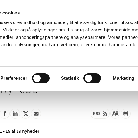
 cookies
passe vores indhold og annoncer, til at vise dig funktioner til soci
Nyheder
Om os
Kontakt
fik. Vi deler også oplysninger om din brug af vores hjemmeside m
 medier, annonceringspartnere og analysepartnere. Vores partne
 og
Tilskud og
Apoteker og salg af
Me
ndre oplysninger, du har givet dem, eller som de har indsamlet 
rmation
priser
medicin
ud
Præferencer
Statistik
Marketing
Nyheder
1 - 19 af 19 nyheder