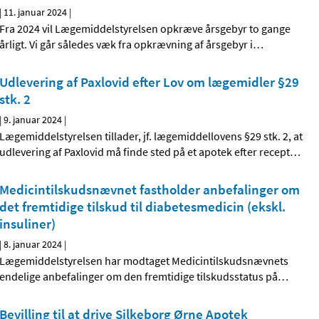
|
11. januar 2024
|
Fra 2024 vil Lægemiddelstyrelsen opkræve årsgebyr to gange
årligt. Vi går således væk fra opkrævning af årsgebyr i
…
Udlevering af Paxlovid efter Lov om lægemidler §29
stk. 2
|
9. januar 2024
|
Lægemiddelstyrelsen tillader, jf. lægemiddellovens §29 stk. 2, at
udlevering af Paxlovid må finde sted på et apotek efter recept
…
Medicintilskudsnævnet fastholder anbefalinger om
det fremtidige tilskud til diabetesmedicin (ekskl.
insuliner)
|
8. januar 2024
|
Lægemiddelstyrelsen har modtaget Medicintilskudsnævnets
endelige anbefalinger om den fremtidige tilskudsstatus på
…
Bevilling til at drive Silkeborg Ørne Apotek