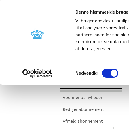
Denne hjemmeside bruger
Vi bruger cookies til at til
til at analysere vores tra
partnere inden for sociale
Godkendelse og
Bivirkninger
kombinere disse data med a
kontrol
produktinfo
af deres tjenester.
Nyheder
Samtykkevalg
Nødvendig
Nyheder
Abonner på nyheder
Rediger abonnement
Afmeld abonnement