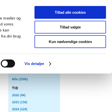
Tillad alle cookies
ale medier og
Udgivelser
Cookies
ed vores
Tillad valgte
re kan
dicinsk
Særlige
fra din brug
styr
produktområder
Kun nødvendige cookies
Vis detaljer
Alle (2506)
TID
2026 (84)
2025 (158)
2024 (224)