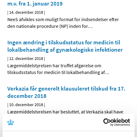
m.v. fra 1. januar 2019
|
14. december 2018
|
NeeS afvikles som muligt format for indsendelser efter
den nationale procedure (NP) inden for
…
Ingen ændring i tilskudsstatus for medicin til
lokalbehandling af gynækologiske infektioner
|
12. december 2018
|
Lægemiddelstyrelsen har truffet afgørelse om
tilskudsstatus for medicin til lokalbehandling af
…
Verkazia får generelt klausuleret tilskud fra 17.
december 2018
|
10. december 2018
|
Lægemiddelstyrelsen har besluttet, at Verkazia skal have
generelt klausuleret tilskud til børn og unge med svær
…
Fixopost mod grøn stær (forhøjet tryk i øjet) får