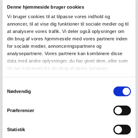
generelt tilskud
Denne hjemmeside bruger cookies
|
10. december 2018
|
Vi bruger cookies til at tilpasse vores indhold og
Lægemiddelstyrelsen har besluttet, at Fixopost i
annoncer, til at vise dig funktioner til sociale medier og til
enkeltdosisbeholdere uden konserveringsmiddel skal
…
at analysere vores trafik. Vi deler også oplysninger om
din brug af vores hjemmeside med vores partnere inden
Tilskud til medicinsk cannabis i
for sociale medier, annonceringspartnere og
forsøgsordningen træder i kraft den 1. januar
analysepartnere. Vores partnere kan kombinere disse
2019
data med andre oplysninger, du har givet dem, eller som
|
10. december 2018
|
de har indsamlet fra din brug af deres tjenester.
Den 1. januar 2019 indføres en særlig tilskudsordning for
medicinsk cannabis, der er omfattet af den fireårige
…
Samtykkevalg
Nødvendig
Alle (2506)
Præferencer
TID
2026 (84)
Statistik
2025 (158)