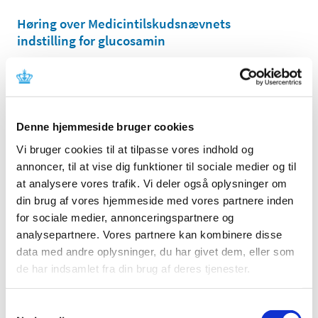
Høring over Medicintilskudsnævnets
indstilling for glucosamin
|
27. maj 2011
|
Medicintilskudsnævnet har revurderet tilskudsstatus for
lægemidler, der indeholder glucosamin. Lægemidlerne
…
Denne hjemmeside bruger cookies
Høring over Medicintilskudsnævnets
indstilling til tilskudsstatus for lægemidler til
Vi bruger cookies til at tilpasse vores indhold og
behandling af depression og angst
annoncer, til at vise dig funktioner til sociale medier og til
(lægemidler i ATC-gruppe N06A m.fl.)
at analysere vores trafik. Vi deler også oplysninger om
din brug af vores hjemmeside med vores partnere inden
|
6. maj 2011
|
for sociale medier, annonceringspartnere og
Medicintilskudsnævnet har på Lægemiddelstyrelsens
foranledning revurderet tilskudsstatus for lægemidler i
…
analysepartnere. Vores partnere kan kombinere disse
data med andre oplysninger, du har givet dem, eller som
de har indsamlet fra din brug af deres tjenester.
Lægemiddelstyrelsen indleder ad hoc
revurdering af tilskudsstatus for glucosamin
(M01AX05)
Samtykkevalg