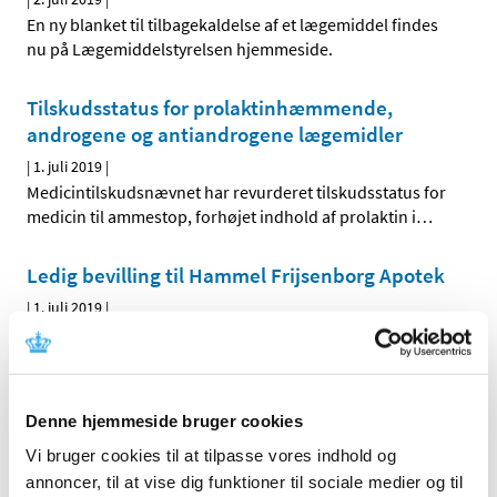
En ny blanket til tilbagekaldelse af et lægemiddel findes
nu på Lægemiddelstyrelsen hjemmeside.
Tilskudsstatus for prolaktinhæmmende,
androgene og antiandrogene lægemidler
|
1. juli 2019
|
Medicintilskudsnævnet har revurderet tilskudsstatus for
medicin til ammestop, forhøjet indhold af prolaktin i
…
Ledig bevilling til Hammel Frijsenborg Apotek
|
1. juli 2019
|
Bevillingen til at drive Hammel Frijsenborg Apotek er
ledig pr. 1. januar 2020.
Genordination af visse typer medicin kan nu
Denne hjemmeside bruger cookies
ske på apoteket
Vi bruger cookies til at tilpasse vores indhold og
|
1. juli 2019
|
annoncer, til at vise dig funktioner til sociale medier og til