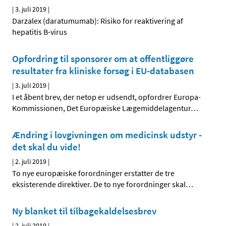
|
3. juli 2019
|
Darzalex (daratumumab): Risiko for reaktivering af
hepatitis B-virus
Opfordring til sponsorer om at offentliggøre
resultater fra kliniske forsøg i EU-databasen
|
3. juli 2019
|
I et åbent brev, der netop er udsendt, opfordrer Europa-
Kommissionen, Det Europæiske Lægemiddelagentur
…
Ændring i lovgivningen om medicinsk udstyr -
det skal du vide!
|
2. juli 2019
|
To nye europæiske forordninger erstatter de tre
eksisterende direktiver. De to nye forordninger skal
…
Ny blanket til tilbagekaldelsesbrev
|
2. juli 2019
|