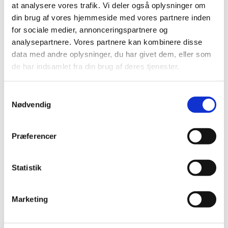
I dag træder en ny ordning i kraft, der gør det muligt for
at analysere vores trafik. Vi deler også oplysninger om
nogle patienter i fast behandling at få genordineret
…
din brug af vores hjemmeside med vores partnere inden
for sociale medier, annonceringspartnere og
analysepartnere. Vores partnere kan kombinere disse
Alle (2506)
data med andre oplysninger, du har givet dem, eller som
TID
de har indsamlet fra din brug af deres tjenester.
2026 (84)
Samtykkevalg
2025 (158)
Nødvendig
2024 (224)
2023 (195)
Præferencer
2022 (197)
2021 (516)
2020 (263)
Statistik
2019 (159)
december (11)
Marketing
november (23)
oktober (20)