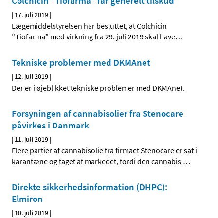
Colchicin "Tiofarma" får generelt tilskud
|
17. juli 2019
|
Lægemiddelstyrelsen har besluttet, at Colchicin
”Tiofarma” med virkning fra 29. juli 2019 skal have
…
Tekniske problemer med DKMAnet
|
12. juli 2019
|
Der er i øjeblikket tekniske problemer med DKMAnet.
Forsyningen af cannabisolier fra Stenocare
påvirkes i Danmark
|
11. juli 2019
|
Flere partier af cannabisolie fra firmaet Stenocare er sat i
karantæne og taget af markedet, fordi den cannabis,
…
Direkte sikkerhedsinformation (DHPC):
Elmiron
|
10. juli 2019
|