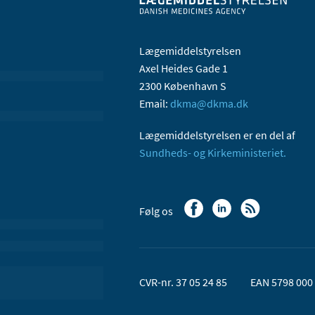
Lægemiddelstyrelsen
Axel Heides Gade 1
2300 København S
Email:
dkma@dkma.dk
Lægemiddelstyrelsen er en del af
Sundheds- og Kirkeministeriet.
Følg os
CVR-nr. 37 05 24 85
EAN 5798 000 