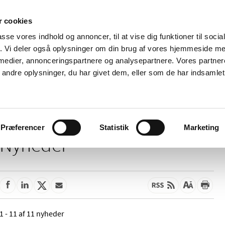
 cookies
passe vores indhold og annoncer, til at vise dig funktioner til soci
Nyheder
Om os
Kontakt
fik. Vi deler også oplysninger om din brug af vores hjemmeside m
 medier, annonceringspartnere og analysepartnere. Vores partne
 og
Tilskud og
Apoteker og salg af
Me
ndre oplysninger, du har givet dem, eller som de har indsamlet 
rmation
priser
medicin
ud
Præferencer
Statistik
Marketing
Nyheder
1 - 11 af 11 nyheder