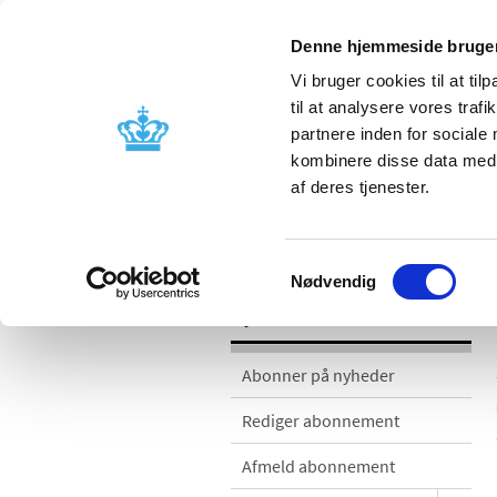
Denne hjemmeside bruger
Vi bruger cookies til at til
til at analysere vores tra
partnere inden for sociale
Godkendelse og
Bivirkninger
kombinere disse data med a
kontrol
produktinfo
af deres tjenester.
Nyheder
Samtykkevalg
Nødvendig
Nyheder
Abonner på nyheder
Rediger abonnement
Afmeld abonnement