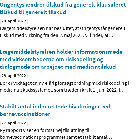
Ongentys ændrer tilskud fra generelt klausuleret
tilskud til generelt tilskud
|
28. april 2022
|
Lægemiddelstyrelsen har besluttet, at Ongentys får generelt
tilskud med virkning fra den 2. maj 2022. Vi finder, at
…
Lægemiddelstyrelsen holder informationsmøde
med virksomhederne om risikodeling og
dialogmøde om arbejdet med medicintilskud
|
28. april 2022
|
Der er vedtaget en ny 4-årig forsøgsordning med risikodeling i
medicintilskudssystemet, som træder i kraft 1. juni 2022. I
…
Stabilt antal indberettede bivirkninger ved
børnevaccinationer
|
27. april 2022
|
Ny rapport viser en fortsat høj tilslutning til
børnevaccinationsprogrammet samt et stabilt antal
…