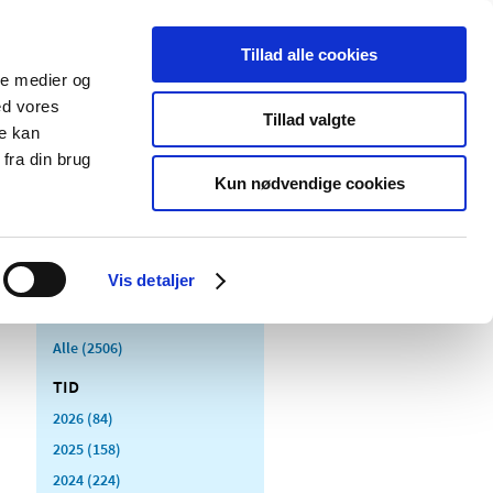
Tillad alle cookies
ale medier og
Udgivelser
Cookies
ed vores
Tillad valgte
re kan
dicinsk
Særlige
fra din brug
styr
produktområder
Kun nødvendige cookies
Vis detaljer
Alle (2506)
TID
2026 (84)
2025 (158)
2024 (224)