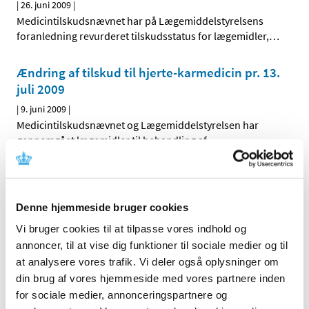
|
26. juni 2009
|
Medicintilskudsnævnet har på Lægemiddelstyrelsens
foranledning revurderet tilskudsstatus for lægemidler,
…
Ændring af tilskud til hjerte-karmedicin pr. 13.
juli 2009
|
9. juni 2009
|
Medicintilskudsnævnet og Lægemiddelstyrelsen har
gennemgået lægemidler til behandling af
…
Tilskudsstatus for lægemidler i ATC-gruppe
A06 og A02AA04, laksantia: Høringssvar på
Denne hjemmeside bruger cookies
Medicintilskudsnævnets indstilling
Vi bruger cookies til at tilpasse vores indhold og
|
3. juni 2009
|
Medicintilskudsnævnets indstilling vedrørende fremtidig
annoncer, til at vise dig funktioner til sociale medier og til
tilskudsstatus for laksantia (ATC-grupper A06 og
…
at analysere vores trafik. Vi deler også oplysninger om
din brug af vores hjemmeside med vores partnere inden
for sociale medier, annonceringspartnere og
Tilskudsstatus for lægemidler i ATC-gruppe