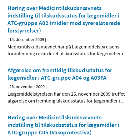
Høring over Medicintilskudsnævnets
indstilling til tilskudsstatus for lægemidler i
ATC-gruppe A02 (midler mod syrerelaterede
forstyrrelser)
|
15. december 2009
|
Medicintilskudsnævnet har på Lægemiddelstyrelsens
foranledning revurderet tilskudsstatus for lægemidler i
…
Afgørelse om fremtidig tilskudsstatus for
lægemidler i ATC-gruppe A04 og A03FA
|
26. november 2009
|
Lægemiddelstyrelsen har den 25. november 2009 truffet
afgørelse om fremtidig tilskudsstatus for lægemidler i
…
Høring over Medicintilskudsnævnets
indstilling til tilskudsstatus for lægemidler i
ATC-gruppe C05 (Vasoprotectiva)