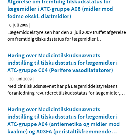
Afgørelse om fremtidig tilskudsstatus for
lægemidler i ATC-gruppe A08 (midler mod
fedme ekskl. diætmidler)
|
6. juli 2009
|
Lægemiddelstyrelsen har den 3. juli 2009 truffet afgørelse
om fremtidig tilskudsstatus for lægemidler i
…
Høring over Medicintilskudsnævnets
indstilling til tilskudsstatus for lægemidler i
ATC-gruppe C04 (Perifere vasodilatatorer)
|
30. juni 2009
|
Medicintilskudsnævnet har på Lægemiddelstyrelsens
foranledning revurderet tilskudsstatus for lægemidler,
…
Høring over Medicintilskudsnævnets
indstilling til tilskudsstatus for lægemidler i
ATC-gruppe A04 (antiemetika og midler mod
kvalme) og A03FA (peristaltik­fremmende
…