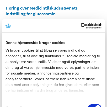
Høring over Medicintilskudsnævnets
indstilling for glucosamin
|
27. maj 2011
|
Medicintilskudsnævnet har revurderet tilskudsstatus for
lægemidler, der indeholder glucosamin. Lægemidlerne
…
Denne hjemmeside bruger cookies
Høring over Medicintilskudsnævnets
indstilling til tilskudsstatus for lægemidler til
Vi bruger cookies til at tilpasse vores indhold og
behandling af depression og angst
annoncer, til at vise dig funktioner til sociale medier og til
(lægemidler i ATC-gruppe N06A m.fl.)
at analysere vores trafik. Vi deler også oplysninger om
din brug af vores hjemmeside med vores partnere inden
|
6. maj 2011
|
for sociale medier, annonceringspartnere og
Medicintilskudsnævnet har på Lægemiddelstyrelsens
foranledning revurderet tilskudsstatus for lægemidler i
…
analysepartnere. Vores partnere kan kombinere disse
data med andre oplysninger, du har givet dem, eller som
de har indsamlet fra din brug af deres tjenester.
Lægemiddelstyrelsen indleder ad hoc
revurdering af tilskudsstatus for glucosamin
(M01AX05)
Samtykkevalg