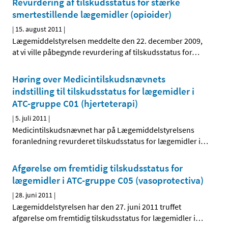
Revurdering af tilskudsstatus for stærke
smertestillende lægemidler (opioider)
|
15. august 2011
|
Lægemiddelstyrelsen meddelte den 22. december 2009,
at vi ville påbegynde revurdering af tilskudsstatus for
…
Høring over Medicintilskudsnævnets
indstilling til tilskudsstatus for lægemidler i
ATC-gruppe C01 (hjerteterapi)
|
5. juli 2011
|
Medicintilskudsnævnet har på Lægemiddelstyrelsens
foranledning revurderet tilskudsstatus for lægemidler i
…
Afgørelse om fremtidig tilskudsstatus for
lægemidler i ATC-gruppe C05 (vasoprotectiva)
|
28. juni 2011
|
Lægemiddelstyrelsen har den 27. juni 2011 truffet
afgørelse om fremtidig tilskudsstatus for lægemidler i
…