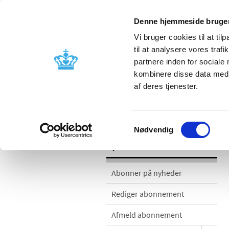
Denne hjemmeside bruger
Vi bruger cookies til at til
til at analysere vores tra
partnere inden for sociale
Godkendelse og
Bivirkninger
kombinere disse data med a
kontrol
produktinfo
af deres tjenester.
Nyheder
Samtykkevalg
Nødvendig
Nyheder
Abonner på nyheder
Rediger abonnement
Afmeld abonnement