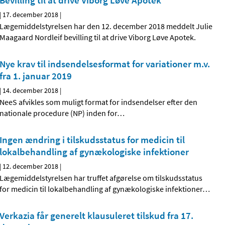
Bevilling til at drive Viborg Løve Apotek
|
17. december 2018
|
Lægemiddelstyrelsen har den 12. december 2018 meddelt Julie
Maagaard Nordleif bevilling til at drive Viborg Løve Apotek.
Nye krav til indsendelsesformat for variationer m.v.
fra 1. januar 2019
|
14. december 2018
|
NeeS afvikles som muligt format for indsendelser efter den
nationale procedure (NP) inden for
…
Ingen ændring i tilskudsstatus for medicin til
lokalbehandling af gynækologiske infektioner
|
12. december 2018
|
Lægemiddelstyrelsen har truffet afgørelse om tilskudsstatus
for medicin til lokalbehandling af gynækologiske infektioner
…
Verkazia får generelt klausuleret tilskud fra 17.