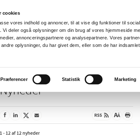
 cookies
passe vores indhold og annoncer, til at vise dig funktioner til soci
Nyheder
Om os
Kontakt
fik. Vi deler også oplysninger om din brug af vores hjemmeside m
 medier, annonceringspartnere og analysepartnere. Vores partne
 og
Tilskud og
Apoteker og salg af
Me
ndre oplysninger, du har givet dem, eller som de har indsamlet 
rmation
priser
medicin
ud
Præferencer
Statistik
Marketing
Nyheder
1 - 12 af 12 nyheder