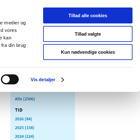
Tillad alle cookies
ale medier og
Udgivelser
Cookies
ed vores
Tillad valgte
re kan
dicinsk
Særlige
fra din brug
styr
produktområder
Kun nødvendige cookies
Vis detaljer
Alle (2506)
TID
2026 (84)
2025 (158)
2024 (224)