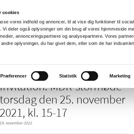
 cookies
passe vores indhold og annoncer, til at vise dig funktioner til soci
Nyheder
Om os
Kontakt
fik. Vi deler også oplysninger om din brug af vores hjemmeside m
 medier, annonceringspartnere og analysepartnere. Vores partne
 og
Tilskud og
Apoteker og salg af
Me
ndre oplysninger, du har givet dem, eller som de har indsamlet 
rmation
priser
medicin
ud
styr
Præferencer
Statistik
Marketing
Invitation: MDR-stormøde
torsdag den 25. november
2021, kl. 15-17
19. november 2021