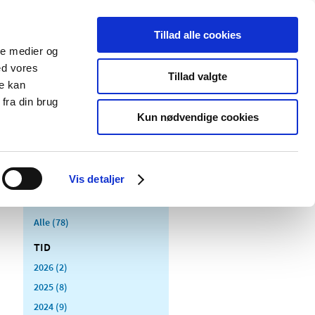
Tillad alle cookies
ale medier og
Udgivelser
Cookies
ed vores
Tillad valgte
re kan
dicinsk
Særlige
fra din brug
styr
produktområder
Kun nødvendige cookies
Vis detaljer
Alle (78)
TID
2026 (2)
2025 (8)
2024 (9)