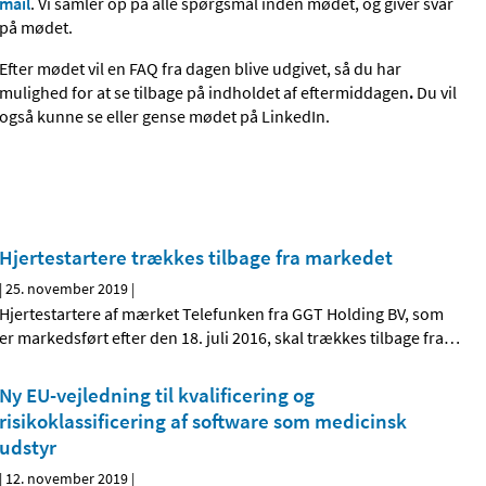
mail
. Vi samler op på alle spørgsmål inden mødet, og giver svar
på mødet.
Efter mødet vil en FAQ fra dagen blive udgivet, så du har
mulighed for at se tilbage på indholdet af eftermiddagen
.
Du vil
også kunne se eller gense mødet på LinkedIn.
Hjertestartere trækkes tilbage fra markedet
|
25. november 2019
|
Hjertestartere af mærket Telefunken fra GGT Holding BV, som
er markedsført efter den 18. juli 2016, skal trækkes tilbage fra
…
Ny EU-vejledning til kvalificering og
risikoklassificering af software som medicinsk
udstyr
|
12. november 2019
|