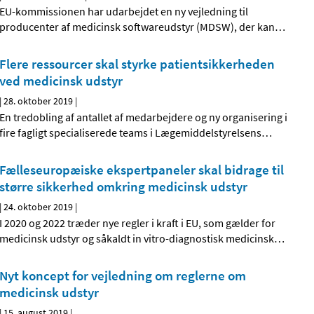
EU-kommissionen har udarbejdet en ny vejledning til
producenter af medicinsk softwareudstyr (MDSW), der kan
…
Flere ressourcer skal styrke patientsikkerheden
ved medicinsk udstyr
|
28. oktober 2019
|
En tredobling af antallet af medarbejdere og ny organisering i
fire fagligt specialiserede teams i Lægemiddelstyrelsens
…
Fælleseuropæiske ekspertpaneler skal bidrage til
større sikkerhed omkring medicinsk udstyr
|
24. oktober 2019
|
I 2020 og 2022 træder nye regler i kraft i EU, som gælder for
medicinsk udstyr og såkaldt in vitro-diagnostisk medicinsk
…
Nyt koncept for vejledning om reglerne om
medicinsk udstyr
|
15. august 2019
|