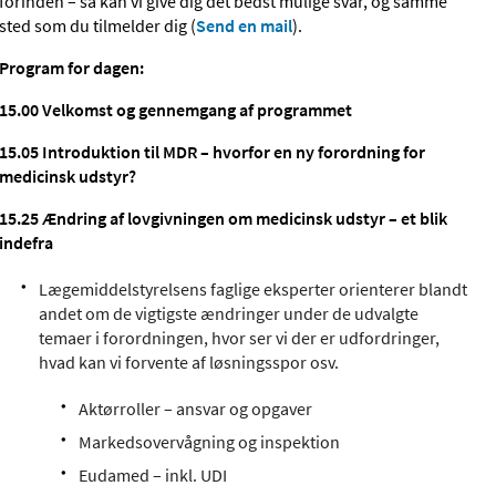
forinden – så kan vi give dig det bedst mulige svar, og samme
sted som du tilmelder dig (
Send en mail
).
Program for dagen:
15.00
Velkomst og gennemgang af programmet
15.05 Introduktion til MDR – hvorfor en ny forordning for
medicinsk udstyr?
15.25
Ændring af lovgivningen om medicinsk udstyr – et blik
indefra
Lægemiddelstyrelsens faglige eksperter orienterer blandt
andet om de vigtigste ændringer under de udvalgte
temaer i forordningen, hvor ser vi der er udfordringer,
hvad kan vi forvente af løsningsspor osv.
Aktørroller – ansvar og opgaver
Markedsovervågning og inspektion
Eudamed – inkl. UDI