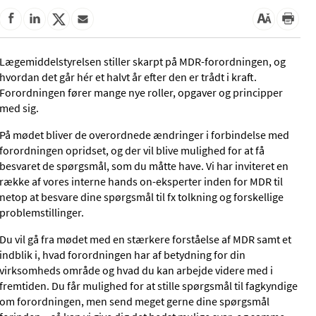
Lægemiddelstyrelsen stiller skarpt på MDR-forordningen, og
hvordan det går hér et halvt år efter den er trådt i kraft.
Forordningen fører mange nye roller, opgaver og principper
med sig.
På mødet bliver de overordnede ændringer i forbindelse med
forordningen opridset, og der vil blive mulighed for at få
besvaret de spørgsmål, som du måtte have. Vi har inviteret en
række af vores interne hands on-eksperter inden for MDR til
netop at besvare dine spørgsmål til fx tolkning og forskellige
problemstillinger.
Du vil gå fra mødet med en stærkere forståelse af MDR samt et
indblik i, hvad forordningen har af betydning for din
virksomheds område og hvad du kan arbejde videre med i
fremtiden. Du får mulighed for at stille spørgsmål til fagkyndige
om forordningen, men send meget gerne dine spørgsmål