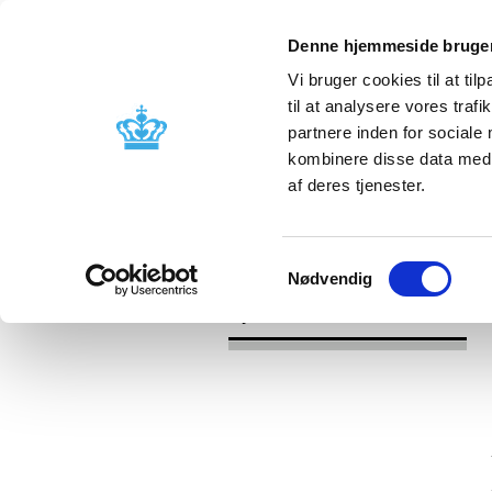
Denne hjemmeside bruger
Vi bruger cookies til at til
til at analysere vores tra
partnere inden for sociale
Godkendelse og
Bivirkninger
kombinere disse data med a
kontrol
produktinfo
af deres tjenester.
/
/
Nyheder
Kategori
Medicinsk ud
Samtykkevalg
Nødvendig
Nyheder