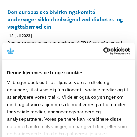
Den europæiske bivirkningskomité
undersøger sikkerhedssignal ved diabetes- og
vægttabsmedicin
|
12. juli 2023
|
Den europæiske bivirkningskomité PRAC har påbegyndt
en undersøgelse af risikoen for selvmordstanker eller
…
Adrenalinpennen Emerade tilbagekaldes
Denne hjemmeside bruger cookies
|
11. maj 2023
|
Patienter, der har en Emerade adrenalinpen, skal hurtigst
Vi bruger cookies til at tilpasse vores indhold og
muligt kontakte en læge for at få en ny recept på en
…
annoncer, til at vise dig funktioner til sociale medier og til
at analysere vores trafik. Vi deler også oplysninger om
Lægemiddelstyrelsen er tovholder i EU-
din brug af vores hjemmeside med vores partnere inden
overvågning af covid-19-vaccine fra Moderna
for sociale medier, annonceringspartnere og
analysepartnere. Vores partnere kan kombinere disse
|
5. april 2023
|
data med andre oplysninger, du har givet dem, eller som
LMST har en central rolle i den overvågning af covid-19-
de har indsamlet fra din brug af deres tjenester.
vaccinerne og deres bivirkninger, som EU-landene
…