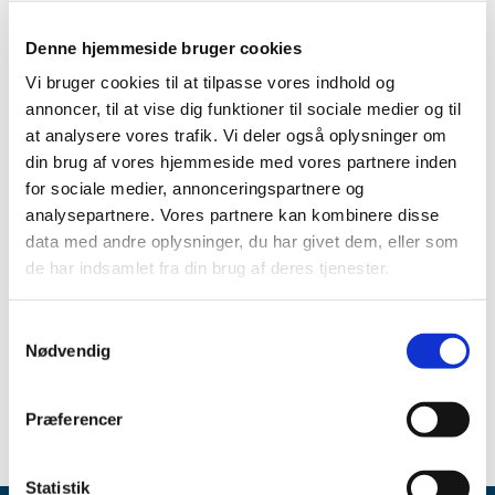
TID
2026 (5)
Denne hjemmeside bruger cookies
2025 (8)
Vi bruger cookies til at tilpasse vores indhold og
annoncer, til at vise dig funktioner til sociale medier og til
2024 (11)
at analysere vores trafik. Vi deler også oplysninger om
2023 (7)
din brug af vores hjemmeside med vores partnere inden
2022 (2)
for sociale medier, annonceringspartnere og
2021 (15)
analysepartnere. Vores partnere kan kombinere disse
2020 (32)
data med andre oplysninger, du har givet dem, eller som
2019 (12)
de har indsamlet fra din brug af deres tjenester.
2018 (25)
2017 (24)
Samtykkevalg
Nødvendig
2016 (19)
2013 (2)
Præferencer
Statistik