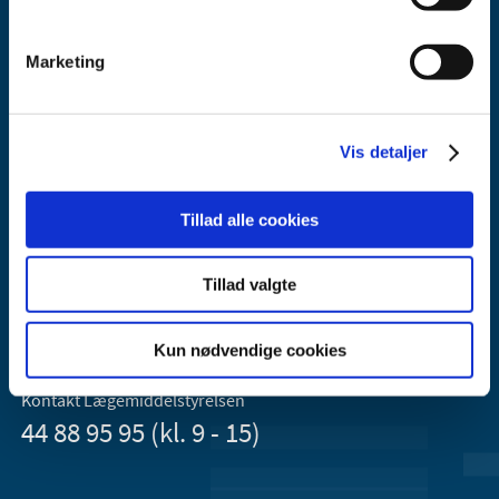
Marketing
Vis detaljer
Lægemiddelstyrelsen
Axel Heides Gade 1
Tillad alle cookies
2300 København S
Email:
dkma@dkma.dk
Tillad valgte
Lægemiddelstyrelsen er en del af
Sundheds- og Kirkeministeriet.
Kun nødvendige cookies
Kontakt Lægemiddelstyrelsen
44 88 95 95 (kl. 9 - 15)