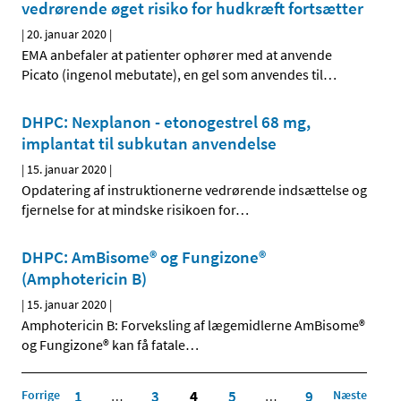
vedrørende øget risiko for hudkræft fortsætter
|
20. januar 2020
|
EMA anbefaler at patienter ophører med at anvende
Picato (ingenol mebutate), en gel som anvendes til
…
DHPC: Nexplanon - etonogestrel 68 mg,
implantat til subkutan anvendelse
|
15. januar 2020
|
Opdatering af instruktionerne vedrørende indsættelse og
fjernelse for at mindske risikoen for
…
DHPC: AmBisome® og Fungizone®
(Amphotericin B)
|
15. januar 2020
|
Amphotericin B: Forveksling af lægemidlerne AmBisome®
og Fungizone® kan få fatale
…
Forrige
1
3
4
5
9
Næste
…
…