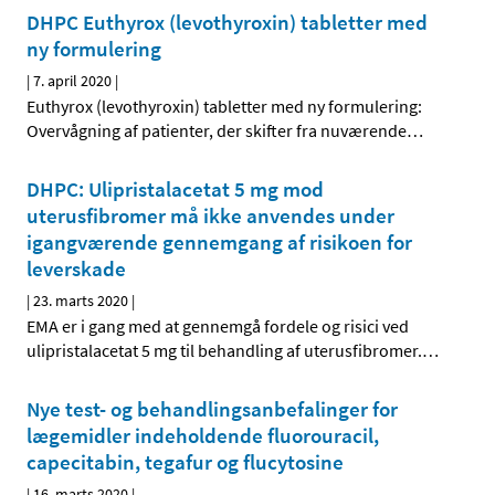
DHPC Euthyrox (levothyroxin) tabletter med
ny formulering
|
7. april 2020
|
Euthyrox (levothyroxin) tabletter med ny formulering:
Overvågning af patienter, der skifter fra nuværende
…
DHPC: Ulipristalacetat 5 mg mod
uterusfibromer må ikke anvendes under
igangværende gennemgang af risikoen for
leverskade
|
23. marts 2020
|
EMA er i gang med at gennemgå fordele og risici ved
ulipristalacetat 5 mg til behandling af uterusfibromer.
…
Nye test- og behandlingsanbefalinger for
lægemidler indeholdende fluorouracil,
capecitabin, tegafur og flucytosine
|
16. marts 2020
|