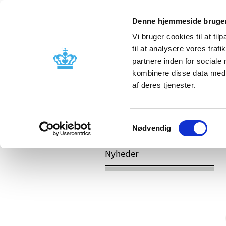
Mobil visning
Denne hjemmeside bruger
Vi bruger cookies til at til
til at analysere vores tra
partnere inden for sociale
Godkendelse og
Bivirkninger
kombinere disse data med a
kontrol
produktinfo
af deres tjenester.
Samtykkevalg
/
/
Nyheder
Kategori
Nyheder om 
Nødvendig
Nyheder