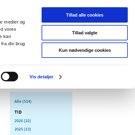
Tillad alle cookies
ale medier og
Udgivelser
Cookies
ed vores
Tillad valgte
re kan
dicinsk
Særlige
fra din brug
styr
produktområder
Kun nødvendige cookies
Vis detaljer
Alle (514)
TID
2026 (22)
2025 (13)