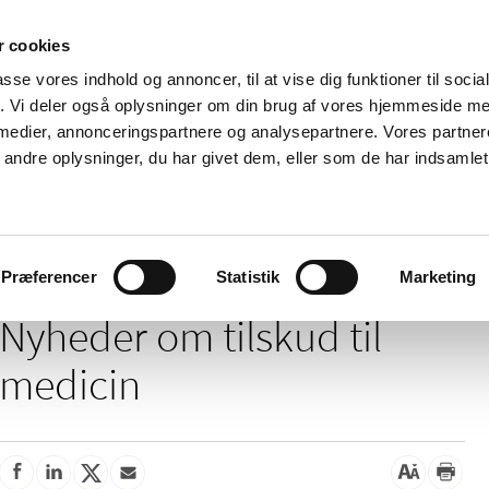
 cookies
passe vores indhold og annoncer, til at vise dig funktioner til soci
Nyheder
Om os
Kontakt
fik. Vi deler også oplysninger om din brug af vores hjemmeside m
 medier, annonceringspartnere og analysepartnere. Vores partne
 og
Tilskud og
Apoteker og salg af
Me
ndre oplysninger, du har givet dem, eller som de har indsamlet 
rmation
priser
medicin
ud
/
Tilskud og priser
Tilskud til medicin
Præferencer
Statistik
Marketing
Nyheder om tilskud til
medicin