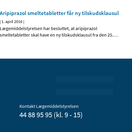
Aripiprazol smeltetabletter får ny tilskudsklausul
|
1. april 2016
|
Lægemiddelstyrelsen har besluttet, at aripiprazol
smeltetabletter skal have en ny tilskudsklausul fra den 25.
…
Kontakt Lægemiddelstyrelsen
44 88 95 95 (kl. 9 - 15)