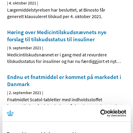
|
4. oktober 2021
|
Lægemiddelstyrelsen har besluttet, at Binosto får
generelt klausuleret tilskud per 4. oktober 2021.
Høring over Medicintilskudsnævnets nye
forslag til tilskudsstatus til insuliner
|
9. september 2021
|
Medicintilskudsnævnet er i gang med at revurdere
tilskudsstatus for insuliner og har nu færdiggjort et nyt
…
Endnu et fnatmiddel er kommet på markedet i
Danmark
|
2. september 2021
|
Fnatmidlet Scatol-tabletter med indholdsstoffet
ivermectin kan fra i dag købes på danske apoteker med
…
Xarelto 2,5 mg ændrer tilskudsklausul
|
26. august 2021
|