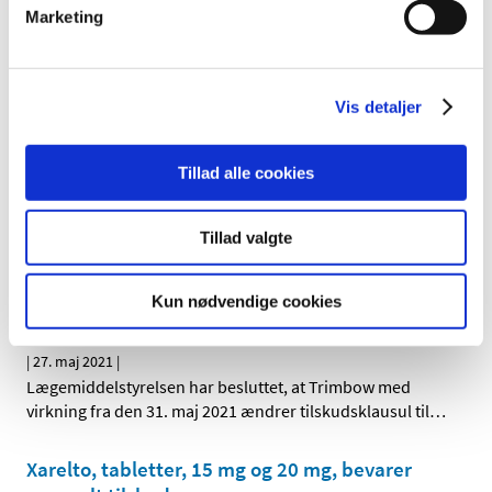
Marketing
Enerzair Breezhaler ændrer tilskudsklausul
|
7. juli 2021
|
Vis detaljer
Lægemiddelstyrelsen har besluttet, at Enerzair
Breezhaler med virkning fra den 12. juli 2021 ændrer
…
Tillad alle cookies
Pradaxa bevarer generelt tilskud
|
18. juni 2021
|
Tillad valgte
Lægemiddelstyrelsen har besluttet, at Pradaxa, hårde
kapsler med indhold af dabigatran i styrkerne 75 mg,
…
Kun nødvendige cookies
Trimbow ændrer tilskudsklausul
|
27. maj 2021
|
Lægemiddelstyrelsen har besluttet, at Trimbow med
virkning fra den 31. maj 2021 ændrer tilskudsklausul til
…
Xarelto, tabletter, 15 mg og 20 mg, bevarer