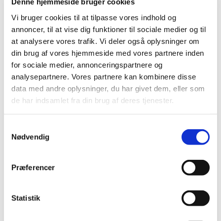
Denne hjemmeside bruger cookies
Lægemiddelstyrelsen har besluttet, at Xarelto 2,5 mg med
Vi bruger cookies til at tilpasse vores indhold og
virkning fra den 6. september 2021 ændrer
…
annoncer, til at vise dig funktioner til sociale medier og til
at analysere vores trafik. Vi deler også oplysninger om
Ongentys får generelt klausuleret tilskud
din brug af vores hjemmeside med vores partnere inden
|
26. august 2021
|
for sociale medier, annonceringspartnere og
Lægemiddelstyrelsen har besluttet, at Ongentys med
analysepartnere. Vores partnere kan kombinere disse
virkning fra markedsføringstidspunktet får generelt
…
data med andre oplysninger, du har givet dem, eller som
de har indsamlet fra din brug af deres tjenester.
Alitretinoin ”Orifarm” får ikke generelt eller
generelt klausuleret tilskud
Samtykkevalg
|
7. juli 2021
|
Nødvendig
Lægemiddelstyrelsen har besluttet, at Alitretinoin
”Orifarm”, bløde kapsler med indhold af alitretinoin i
…
Præferencer
Jardiance bevarer generelt tilskud
|
7. juli 2021
|
Statistik
Lægemiddelstyrelsen har besluttet, at Jardiance bevarer
generelt tilskud efter indikationsudvidelsen ” til
…