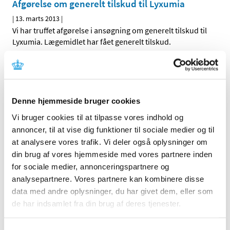
Afgørelse om generelt tilskud til Lyxumia
|
13. marts 2013
|
Vi har truffet afgørelse i ansøgning om generelt tilskud til
Lyxumia. Lægemidlet har fået generelt tilskud.
Afgørelse om generelt tilskud til Dymista
|
12. marts 2013
|
Vi har truffet afgørelse i ansøgning om generelt tilskud til
Denne hjemmeside bruger cookies
Dymista. Lægemidlet har fået generelt tilskud. Dymista
…
Vi bruger cookies til at tilpasse vores indhold og
annoncer, til at vise dig funktioner til sociale medier og til
Høringssvar på Medicintilskuds­nævnets 2.
at analysere vores trafik. Vi deler også oplysninger om
forslag til indstilling til tilskudsstatus for
din brug af vores hjemmeside med vores partnere inden
lægemidler mod diabetes
for sociale medier, annonceringspartnere og
|
6. marts 2013
|
analysepartnere. Vores partnere kan kombinere disse
Medicintilskudsnævnets 2. forslag til indstilling til
data med andre oplysninger, du har givet dem, eller som
fremtidig tilskudsstatus for lægemidler mod diabetes i
…
de har indsamlet fra din brug af deres tjenester.