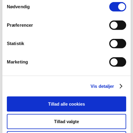
Samtykkevalg
Alle (437)
Nødvendig
TID
2026 (11)
Præferencer
2025 (10)
2024 (7)
Statistik
2023 (8)
2022 (4)
Marketing
2021 (24)
2020 (7)
2019 (39)
Vis detaljer
2018 (40)
2017 (31)
2016 (42)
Tillad alle cookies
2015 (30)
2014 (44)
Tillad valgte
2013 (44)