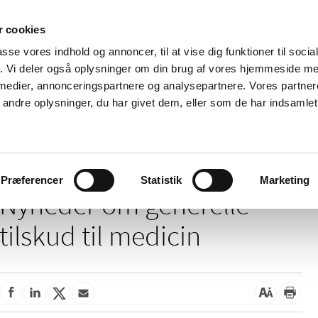
 cookies
passe vores indhold og annoncer, til at vise dig funktioner til soci
Nyheder
Om os
Kontakt
fik. Vi deler også oplysninger om din brug af vores hjemmeside m
 medier, annonceringspartnere og analysepartnere. Vores partne
 og
Tilskud og
Apoteker og salg af
Me
ndre oplysninger, du har givet dem, eller som de har indsamlet 
rmation
priser
medicin
ud
/
/
Tilskud og priser
Tilskud til medicin
Generelle tilskud
Præferencer
Statistik
Marketing
Nyheder om generelle
tilskud til medicin