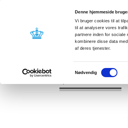
Denne hjemmeside bruger
Vi bruger cookies til at til
til at analysere vores tra
partnere inden for sociale
Godkendelse og
Bivirkninger
kombinere disse data med a
kontrol
produktinfo
af deres tjenester.
/
/
Nyheder
Kategori
Nyheder om 
Samtykkevalg
Nødvendig
Nyheder