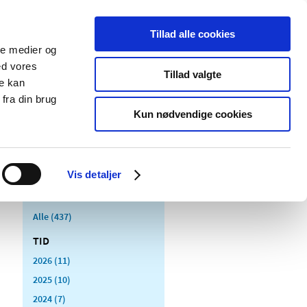
Tillad alle cookies
ale medier og
Udgivelser
Cookies
ed vores
Tillad valgte
re kan
dicinsk
Særlige
fra din brug
styr
produktområder
Kun nødvendige cookies
Vis detaljer
Alle (437)
TID
2026 (11)
2025 (10)
2024 (7)