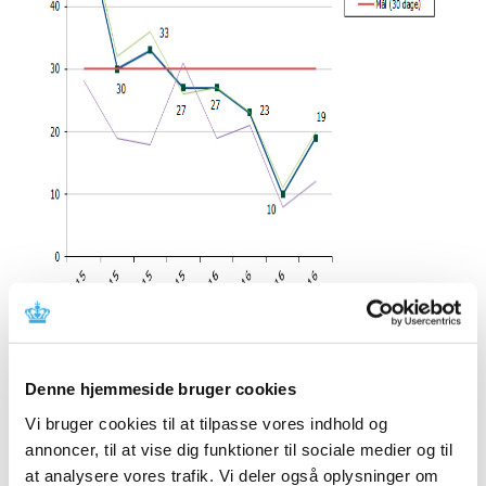
Denne hjemmeside bruger cookies
Vi bruger cookies til at tilpasse vores indhold og
Se tabel 1-3 for type IA variationer
annoncer, til at vise dig funktioner til sociale medier og til
Type IB
at analysere vores trafik. Vi deler også oplysninger om