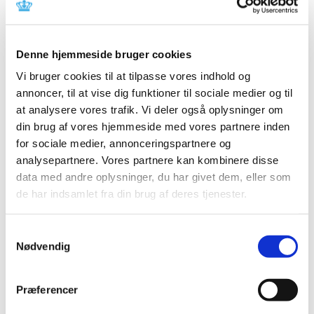
Websted:
www.meldenbivirkning.dk
Ved at indrapportere bivirkninger kan du hjælpe med at
fremskaffe mere information om sikkerheden af dette
Denne hjemmeside bruger cookies
lægemiddel.
Vi bruger cookies til at tilpasse vores indhold og
Vejledninger
annoncer, til at vise dig funktioner til sociale medier og til
at analysere vores trafik. Vi deler også oplysninger om
Vedligeholdelse af produktinformation til indehavere af
din brug af vores hjemmeside med vores partnere inden
markedsføringstilladelser for godkendte lægemidler
for sociale medier, annonceringspartnere og
Vejledning om brug af QRD-skabeloner til
analysepartnere. Vores partnere kan kombinere disse
produktresumé, indlægsseddel og mærkning for
data med andre oplysninger, du har givet dem, eller som
lægemidler til mennesker
de har indsamlet fra din brug af deres tjenester.
Vejledning for deklaration af plantelægemidler
Samtykkevalg
Danske krav til "Blå boks" og indlægssedler
Nødvendig
Vejledning om mærkning af lægemidler som er optaget
på listen over lægemidler underlagt supplerende
Præferencer
overvågning i EU