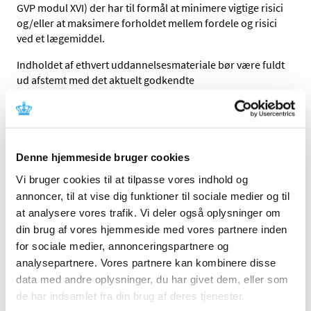
GVP modul XVI) der har til formål at minimere vigtige risici
og/eller at maksimere forholdet mellem fordele og risici
ved et lægemiddel.
Indholdet af ethvert uddannelsesmateriale bør være fuldt
ud afstemt med det aktuelt godkendte
produktinformation for lægemidlet og skal supplere
oplysninger i produktresuméet og indlægssedlen frem
for at gentage.
Undervejs i en regulatorisk procedure kan
Denne hjemmeside bruger cookies
myndighederne stille krav om udarbejdelse af et
Vi bruger cookies til at tilpasse vores indhold og
uddannelsesmateriale, dette vil fremgå af den godkendte
annoncer, til at vise dig funktioner til sociale medier og til
risikostyringsplan (Risk Management Plan; RMP).
at analysere vores trafik. Vi deler også oplysninger om
Se fanen
Udarbejdelse og distribution af dansk
din brug af vores hjemmeside med vores partnere inden
uddannelsesmateriale
for yderligere information.
for sociale medier, annonceringspartnere og
analysepartnere. Vores partnere kan kombinere disse
Under fanen
Dansk uddannelsesmateriale
findes
data med andre oplysninger, du har givet dem, eller som
uddannelsesmaterialer, der er udarbejdet, accepteret og
de har indsamlet fra din brug af deres tjenester.
publiceret i forbindelse med lægemidler, der er godkendt