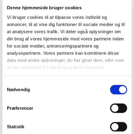
|
10. august 2016
|
Denne hjemmeside bruger cookies
Lægemiddelstyrelsen har besluttet, at Hydrokortison
Vi bruger cookies til at tilpasse vores indhold og
”Orion”® skal have generelt tilskud med virkning fra 12.
…
annoncer, til at vise dig funktioner til sociale medier og til
at analysere vores trafik. Vi deler også oplysninger om
Bevilling til Vordingborg Apotek
din brug af vores hjemmeside med vores partnere inden
|
9. august 2016
|
for sociale medier, annonceringspartnere og
Lægemiddelstyrelsen har den 8. august 2016 meddelt
analysepartnere. Vores partnere kan kombinere disse
Birgitte Egeberg Carlsen bevilling til at drive
…
data med andre oplysninger, du har givet dem, eller som
de har indsamlet fra din brug af deres tjenester.
Fortrydelsespiller kan svigte, hvis man bruger
anden medicin
Samtykkevalg
Nødvendig
|
5. august 2016
|
Kvinder, der ønsker at bruge fortrydelsespiller af mærket
Norlevo eller Levodonna, skal være opmærksomme på,
…
Præferencer
Et aftryk på den europæiske dagsorden
Statistik
|
4. august 2016
|