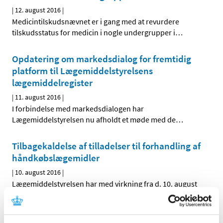
|
12. august 2016
|
Medicintilskudsnævnet er i gang med at revurdere
tilskudsstatus for medicin i nogle undergrupper i
…
Opdatering om markedsdialog for fremtidig
platform til Lægemiddelstyrelsens
lægemiddelregister
|
11. august 2016
|
I forbindelse med markedsdialogen har
Lægemiddelstyrelsen nu afholdt et møde med de
…
Tilbagekaldelse af tilladelser til forhandling af
håndkøbslægemidler
|
10. august 2016
|
Lægemiddelstyrelsen har med virkning fra d. 10. august
2016 tilbagekaldt § 39 tilladelse til detailforhandling af
…
Hydrokortison ”Orion”® får generelt tilskud