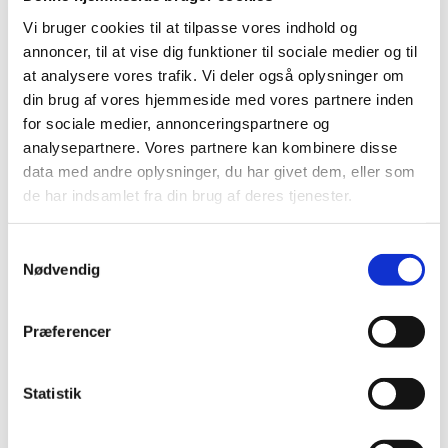
Medicintilskudsnævnet har modtaget seks
høringssvar om tilskudsstatus for medicin mod
Vi bruger cookies til at tilpasse vores indhold og
knogleskørhed
annoncer, til at vise dig funktioner til sociale medier og til
at analysere vores trafik. Vi deler også oplysninger om
|
27. november 2019
|
din brug af vores hjemmeside med vores partnere inden
Medicintilskudsnævnets forslag til fremtidig
tilskudsstatus for medicin mod knogleskørhed har
…
for sociale medier, annonceringspartnere og
analysepartnere. Vores partnere kan kombinere disse
data med andre oplysninger, du har givet dem, eller som
Formidlingsmøde om forskning i bivirkninger
de har indsamlet fra din brug af deres tjenester.
ved HPV-vaccinen
|
27. november 2019
|
Samtykkevalg
Den 11. december afholdes et formidlingsmøde i
Nødvendig
Lægemiddelstyrelsen om resultaterne af de tre
…
Bevilling til at drive Taastrup Apotek
Præferencer
|
27. november 2019
|
Lægemiddelstyrelsen har den 14. november 2019
Statistik
meddelt Behzad Ghorbani bevilling til at drive Taastrup
…