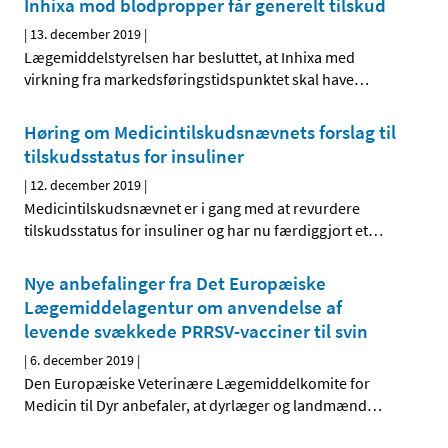
Inhixa mod blodpropper får generelt tilskud
|
13. december 2019
|
Lægemiddelstyrelsen har besluttet, at Inhixa med
virkning fra markedsføringstidspunktet skal have
…
Høring om Medicintilskudsnævnets forslag til
tilskudsstatus for insuliner
|
12. december 2019
|
Medicintilskudsnævnet er i gang med at revurdere
tilskudsstatus for insuliner og har nu færdiggjort et
…
Nye anbefalinger fra Det Europæiske
Lægemiddelagentur om anvendelse af
levende svækkede PRRSV-vacciner til svin
|
6. december 2019
|
Den Europæiske Veterinære Lægemiddelkomite for
Medicin til Dyr anbefaler, at dyrlæger og landmænd
…