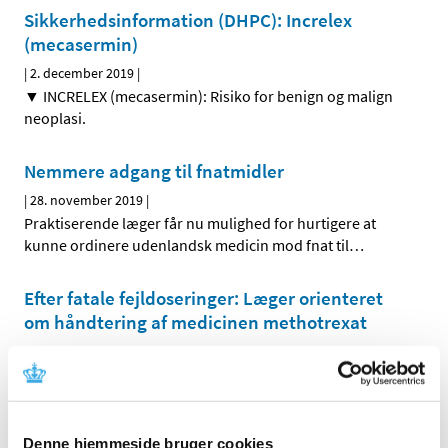
Sikkerhedsinformation (DHPC): Increlex
(mecasermin)
|
2. december 2019
|
▼ INCRELEX (mecasermin): Risiko for benign og malign
neoplasi.
Nemmere adgang til fnatmidler
|
28. november 2019
|
Praktiserende læger får nu mulighed for hurtigere at
kunne ordinere udenlandsk medicin mod fnat til
…
Efter fatale fejldoseringer: Læger orienteret
om håndtering af medicinen methotrexat
|
27. november 2019
|
Der er netop sendt en sikkerhedsmeddelelse ud til læger
og andre sundhedsprofessionelle med info om
…
Denne hjemmeside bruger cookies