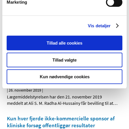
Medicin mod spasticitet og muskelspændinger
Marketing
bevarer nuværende tilskudsstatus
|
27. november 2019
|
Lægemiddelstyrelsen følger Medicintilskudsnævnets
Vis detaljer
anbefalinger om, at al medicin mod spasticitet og
…
Tillad alle cookies
Bevilling til Ikast Apotek
|
26. november 2019
|
Tillad valgte
Lægemiddelstyrelsen har den 21. november 2019
meddelt at Henrik Krog Jensen får bevilling til at drive
…
Kun nødvendige cookies
Bevilling til Skørping Apotek
|
26. november 2019
|
Lægemiddelstyrelsen har den 21. november 2019
meddelt at Ali S. M. Radha Al-Hussainy får bevilling til at
…
Kun hver fjerde ikke-kommercielle sponsor af
kliniske forsøg offentliggør resultater