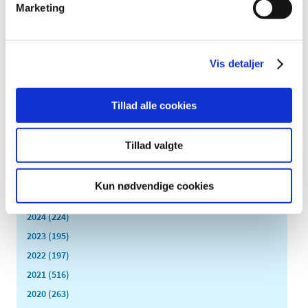
Marketing
|
2. november 2020
|
Den samlede mængde solgte opioider er faldet med godt
20 procent over de seneste fire år. Samtidig bruger
…
Vis detaljer
Forrige
1
2
Tillad alle cookies
Alle (2505)
Tillad valgte
TID
2026 (83)
Kun nødvendige cookies
2025 (158)
2024 (224)
2023 (195)
2022 (197)
2021 (516)
2020 (263)