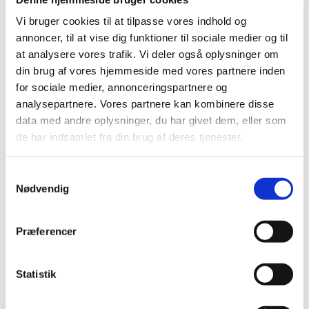
|
2. november 2020
|
Vi bruger cookies til at tilpasse vores indhold og
Der er for nyligt indberettet svære, inklusive fatale,
annoncer, til at vise dig funktioner til sociale medier og til
tilfælde af lægemiddelinduceret leverskade (DILI) ved
…
at analysere vores trafik. Vi deler også oplysninger om
din brug af vores hjemmeside med vores partnere inden
Systemiske og inhalerede fluoroquinoloner:
for sociale medier, annonceringspartnere og
risiko for hjerteklapinsufficiens
analysepartnere. Vores partnere kan kombinere disse
|
2. november 2020
|
data med andre oplysninger, du har givet dem, eller som
Indehavere af markedsføringstilladelserne for
de har indsamlet fra din brug af deres tjenester.
fluoroquinolon-antibiotika vil gerne efter aftale med
…
Samtykkevalg
Global kampagne sætter endnu en gang fokus
Nødvendig
på bivirkninger og vigtigheden i at indberette
formodede bivirkninger
Præferencer
|
2. november 2020
|
En international kampagne med særligt fokus på
indberetning af bivirkninger er netop skudt i gang. For
…
Statistik
Danskernes forbrug af opioider er faldende