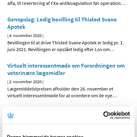
alfa, til revertering af FXa-antikoagulation før operation
…
Genopslag: Ledig bevilling til Thisted Svane
Apotek
|
4. november 2020
|
Bevillingen til at drive Thisted Svane Apotek er ledig pr. 1.
juni 2021. Bevillingen er opslået ledig efter Lov om
…
Virtuelt interessentmøde om Forordningen om
veterinære lægemidler
|
2. november 2020
|
Lægemiddelstyrelsen afholder den 26. november et
virtuelt interessentmøde for at orientere om de nye
…
Esbriet (pirfenidon): Vigtig opdatering af
sikkerhedsinformationen og nye anbefalinger
vedrørende forebyggelse af
lægemiddelinduceret leverskade (DILI)
Denne hjemmeside bruger cookies