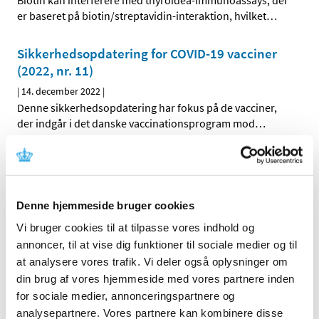
Biotin kan interferere med thyroidea-immunoassays, der
er baseret på biotin/streptavidin-interaktion, hvilket
…
Sikkerhedsopdatering for COVID-19 vacciner
(2022, nr. 11)
|
14. december 2022
|
Denne sikkerhedsopdatering har fokus på de vacciner,
der indgår i det danske vaccinationsprogram mod
…
COVID-19: Lægemiddelstyrelsen forlænger
igen den midlertidige praksis for anmeldelse
af apoteksindkøbspris til Medicinpriser for
Denne hjemmeside bruger cookies
COVID-19 vacciner
Vi bruger cookies til at tilpasse vores indhold og
|
13. december 2022
|
annoncer, til at vise dig funktioner til sociale medier og til
Lægemiddelstyrelsen har besluttet igen at forlænge den
at analysere vores trafik. Vi deler også oplysninger om
begrænsede periode, hvor det for COVID-19 vacciner
…
din brug af vores hjemmeside med vores partnere inden
for sociale medier, annonceringspartnere og
Lars Bo Nielsen: Borgerrådet giver os værdifuld
analysepartnere. Vores partnere kan kombinere disse