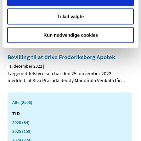
Opdatering af ansøgningsskemaer og guides
for fremstiller- og engrosforhandlertilladelser
Tillad valgte
|
1. december 2022
|
Fra 1. januar 2023 ændres angivelse af ansvarlig leder,
Kun nødvendige cookies
kontrakttagere og kvalitetsansvarlig person på
…
Bevilling til at drive Frederiksberg Apotek
|
1. december 2022
|
Lægemiddelstyrelsen har den 25. november 2022
meddelt, at Siva Prasada Reddy Maddirala Venkata får
…
Alle (2506)
TID
2026 (84)
2025 (158)
2024 (224)